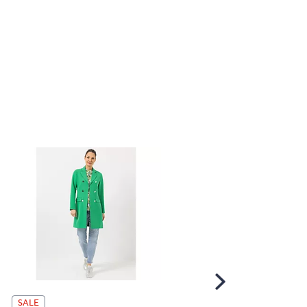
Scroll
Right
SALE
SALE