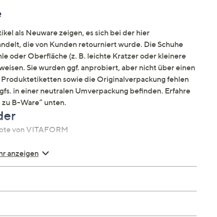
e
kel als Neuware zeigen, es sich bei der hier
elt, die von Kunden retourniert wurde. Die Schuhe
e oder Oberfläche (z. B. leichte Kratzer oder kleinere
weisen. Sie wurden ggf. anprobiert, aber nicht über einen
Produktetiketten sowie die Originalverpackung fehlen
ggfs. in einer neutralen Umverpackung befinden. Erfahre
 zu B-Ware“ unten.
der
 Note von VITAFORM
r anzeigen
en Fuß
pfen
latt