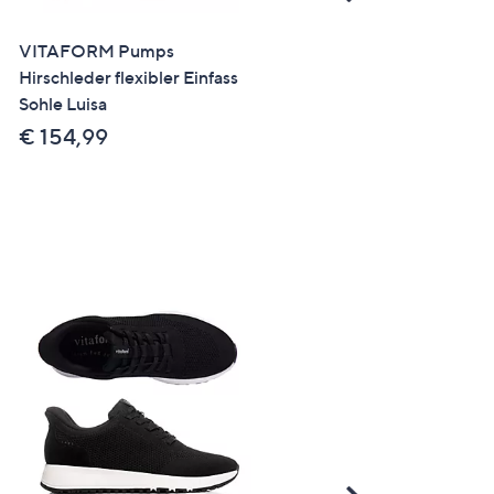
Right
VITAFORM Pumps
SALE
Hirschleder flexibler Einfass
VITAFORM Damen-
Sohle Luisa
Sandalette Veloursleder 3
Klettverschlüsse Keilsohle
€ 154,99
€ 59,99