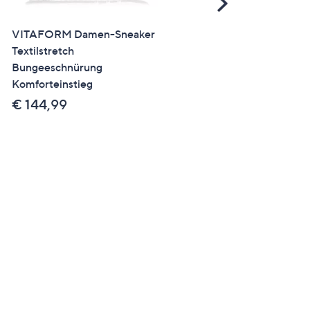
Scroll
Right
VITAFORM Damen-Sneaker
VITAFORM Damen-Mokas
Textilstretch
Hirschleder Sohle Hilka
Bungeeschnürung
€ 139,99
Komforteinstieg
€ 144,99