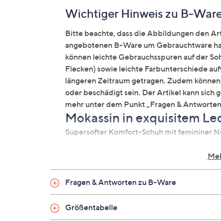
Wichtiger Hinweis zu B-War
Bitte beachte, dass die Abbildungen den Arti
angebotenen B-Ware um Gebrauchtware hand
können leichte Gebrauchsspuren auf der Sohl
Flecken) sowie leichte Farbunterschiede auf
längeren Zeitraum getragen. Zudem können 
oder beschädigt sein. Der Artikel kann sich 
mehr unter dem Punkt „Fragen & Antworten
Mokassin in exquisitem Le
Supersofter Komfort-Schuh mit femininer
Auf einen Blick
Meh
feinstes, supersoftes Samtziegenleder
Fragen & Antworten zu B-Ware
extrem weich und anschmiegsam an d
offen gefertigt zum leichten Reinschlü
Größentabelle
klassische Mokassinnaht rund um das B