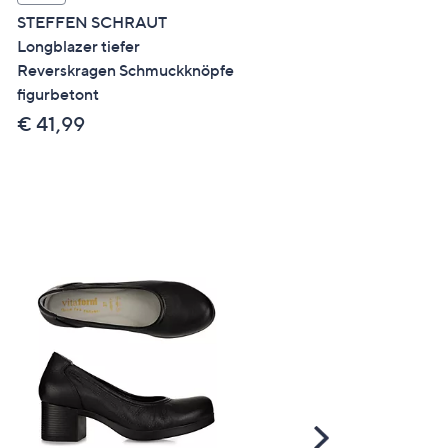
STEFFEN SCHRAUT
STEFFEN SCHRAUT Blaz
Longblazer tiefer
Rippen-Struktur
Reverskragen Schmuckknöpfe
Schmuckknöpfe
figurbetont
figurumspielend
€ 41,99
€ 69,99
Scroll