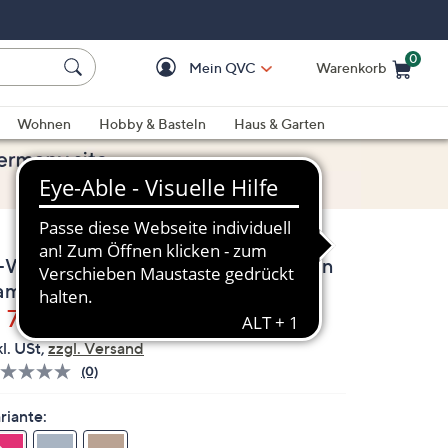
0
Mein QVC
Warenkorb
Einkaufswagen ist le
Wohnen
Hobby & Basteln
Haus & Garten
-Ware VITAFORM Damen-Mokassin
amtziegenleder Trense
elöscht
 72,58
kl. USt,
zzgl. Versand
(0)
Bisher
gibt
es
riante:
keine
Bewertungen