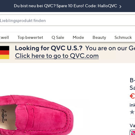
Du bist neu bei QVC? Spare 10 Euro! Code: HalloQVC
eblingsprodukt
nden
enn
rschläge
:well
Top bewertet
Q Sale
Mode
Beauty
Schmuck
rfügbar
nd,
erwenden
e
e
B
eiltasten
ach
S
ben
G
€
nd
in
ach
nten
der
Va
ischen