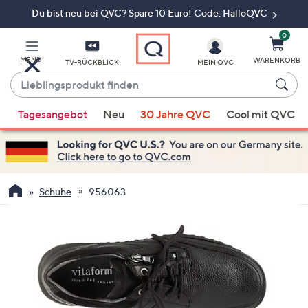
Du bist neu bei QVC? Spare 10 Euro! Code: HalloQVC
Zum
Hauptinhalt
springen
0
MENÜ
WARENKORB
TV-RÜCKBLICK
MEIN QVC
Lieblingsprodukt
finden
Wenn
Tagesangebot
Neu
30 Jahre QVC
Cool mit QVC
Vorschläge
verfügbar
sind,
verwenden
Sie
Schuhe
956063
die
Pfeiltasten
nach
oben
und
nach
unten