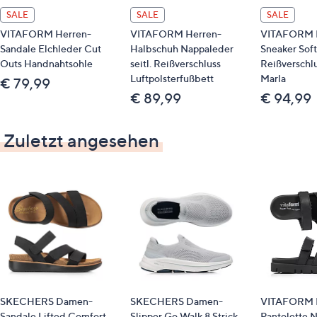
Futter/Decksohle: Leder, Textil (Schwein)
SALE
SALE
SALE
Laufsohle: sonstiges Material (PU)
VITAFORM Herren-
VITAFORM Herren-
VITAFORM 
Sandale Elchleder Cut
Halbschuh Nappaleder
Sneaker Sof
Outs Handnahtsohle
seitl. Reißverschluss
Reißverschlu
Luftpolsterfußbett
Marla
€ 79,99
€ 89,99
€ 94,99
Zuletzt angesehen
SKECHERS Damen-
SKECHERS Damen-
VITAFORM 
Sandale Lifted Comfort
Slipper Go Walk 8 Strick
Pantolette 