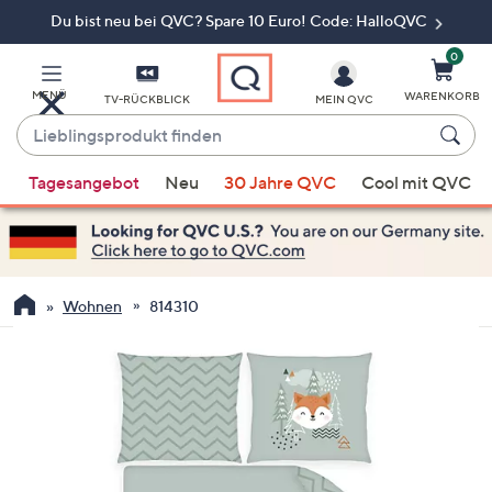
Du bist neu bei QVC? Spare 10 Euro! Code: HalloQVC
Zum
Hauptinhalt
springen
0
MENÜ
WARENKORB
TV-RÜCKBLICK
MEIN QVC
Lieblingsprodukt
finden
Wenn
Tagesangebot
Neu
30 Jahre QVC
Cool mit QVC
Vorschläge
verfügbar
sind,
verwenden
Sie
Wohnen
814310
die
Pfeiltasten
nach
oben
und
nach
unten