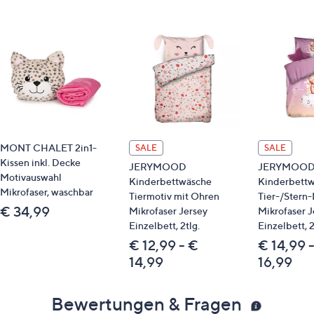
MONT CHALET 2in1-
SALE
SALE
Kissen inkl. Decke
JERYMOOD
JERYMOO
Motivauswahl
Kinderbettwäsche
Kinderbett
Mikrofaser, waschbar
Tiermotiv mit Ohren
Tier-/Stern
€ 34,99
Mikrofaser Jersey
Mikrofaser J
Einzelbett, 2tlg.
Einzelbett, 2
€ 12,99 - €
€ 14,99 
14,99
16,99
Bewertungen & Fragen