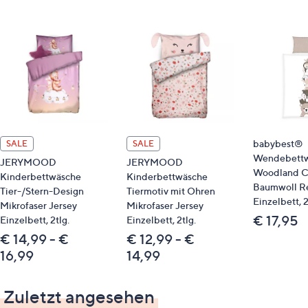
814247 Renforcé- Bettwäsche
814335 Kuscheldecke
Bitte beachten
Dieser Artikel ist nicht an einen Paketshop, eine
Packstation oder ins Ausland lieferbar.
Nachhaltigkeit
babybest®
SALE
SALE
Wendebett
MADE IN GREEN by OEKO-TEX®
JERYMOOD
JERYMOOD
Woodland 
Kinderbettwäsche
Kinderbettwäsche
Baumwoll R
Qualitätshinweise
Tier-/Stern-Design
Tiermotiv mit Ohren
Einzelbett, 2
Mikrofaser Jersey
Mikrofaser Jersey
STANDARD 100 by OEKO-TEX®
€ 17,95
Einzelbett, 2tlg.
Einzelbett, 2tlg.
€ 14,99 - €
€ 12,99 - €
16,99
14,99
Zuletzt angesehen