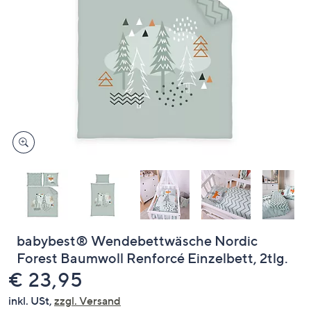
oder
wischen
Sie
auf
Touch-
Geräten
nach
links
bzw.
rechts,
um
diese
anzuzeigen.
babybest® Wendebettwäsche Nordic
Forest Baumwoll Renforcé Einzelbett, 2tlg.
Gelöscht
€ 23,95
inkl. USt,
zzgl. Versand