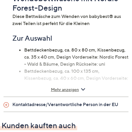
Forest-Design
Diese Bettwäsche zum Wenden von babybest® aus
zwei Teilen ist perfekt für die Kleinen
Zur Auswahl
Bettdeckenbezug, ca. 80 x 80 cm, Kissenbezug,
ca. 35 x 40 cm, Design Vorderseite: Nordic Forest
- Wald & Bäume, Design Rückseite: uni
Bettdeckenbezug, ca. 100 x 135 cm,
Kissenbezug, ca. 40 x 60 cm, Design Vorderseite:
Nordic Forest - Wald & Punkte, Design Rückseite:
Mehr anzeigen
Streifen
Kontaktadresse/Verantwortliche Person in der EU
Auf einen Blick
Wendebettwäsche für ein Einzelbett
Kunden kauften auch
Baumwoll-Renforcé