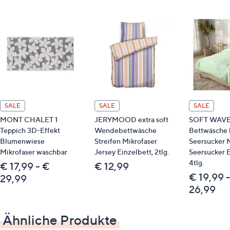
Reißverschluss
Made in green by OEKO-TEX®; M27MAVX56
Material
100 % Baumwolle
Pflege
Normalwäsche 60°
SALE
SALE
SALE
trocknergeeignet
MONT CHALET 1
JERYMOOD extra soft
SOFT WAV
Teppich 3D-Effekt
Wendebettwäsche
Bettwäsche 
Blumenwiese
Streifen Mikrofaser
Seersucker 
Identifikationsnummer
Mikrofaser waschbar
Jersey Einzelbett, 2tlg.
Seersucker E
4tlg.
GTIN: 4006891995728
€ 17,99 - €
€ 12,99
€ 19,99 
29,99
26,99
Passende Produkte
814252 Flanell-Bettwäsche
Ähnliche Produkte
814350 Wendebettwäsche