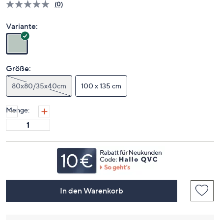
(0)
Bisher
gibt
es
Variante:
keine
Bewertungen
für
dieses
Produkt..
Größe:
Link
auf
80x80/35x40cm
derselben
100 x 135 cm
Seite.
Menge:
In den Warenkorb