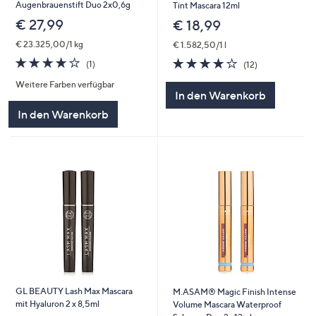
Augenbrauenstift Duo 2x0,6g
Tint Mascara 12ml
€ 27,99
€ 18,99
€ 23.325,00/1 kg
€ 1.582,50/1 l
4.0
1
3.8
12
(1)
(12)
von
Bewertungen
von
Bewertungen
Weitere Farben verfügbar
5
5
In den Warenkorb
In den Warenkorb
GL BEAUTY Lash Max Mascara
M.ASAM® Magic Finish Intense
mit Hyaluron 2 x 8,5ml
Volume Mascara Waterproof