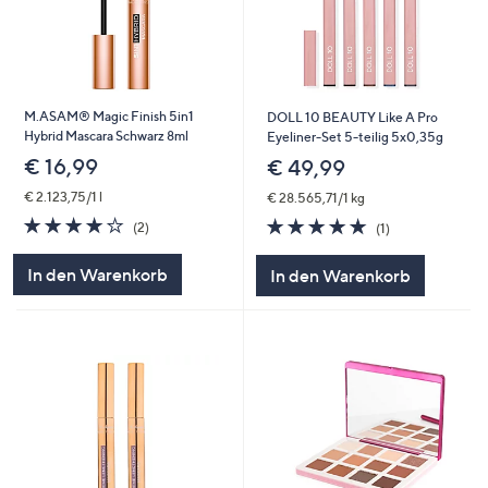
M.ASAM® Magic Finish 5in1
DOLL 10 BEAUTY Like A Pro
Hybrid Mascara Schwarz 8ml
Eyeliner-Set 5-teilig 5x0,35g
€ 16,99
€ 49,99
€ 2.123,75/1 l
€ 28.565,71/1 kg
4.0
2
5.0
1
(2)
(1)
von
Bewertungen
von
Bewertungen
5
5
In den Warenkorb
In den Warenkorb