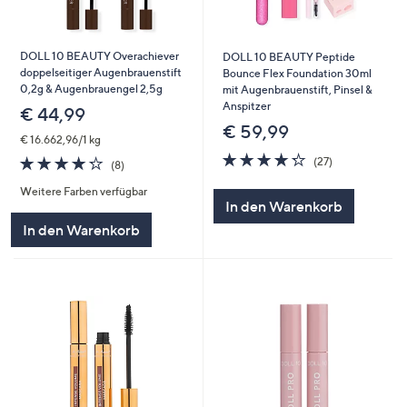
DOLL 10 BEAUTY Overachiever
DOLL 10 BEAUTY Peptide
doppelseitiger Augenbrauenstift
Bounce Flex Foundation 30ml
0,2g & Augenbrauengel 2,5g
mit Augenbrauenstift, Pinsel &
Anspitzer
€ 44,99
€ 59,99
€ 16.662,96/1 kg
4.2
27
4.2
8
(27)
(8)
von
Bewertungen
von
Bewertungen
5
Weitere Farben verfügbar
5
In den Warenkorb
In den Warenkorb