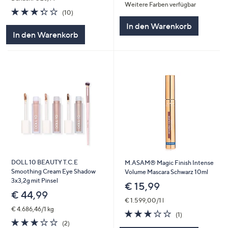
Weitere Farben verfügbar
5
3.3
10
(10)
von
Bewertungen
In den Warenkorb
5
In den Warenkorb
DOLL 10 BEAUTY T.C.E
M.ASAM® Magic Finish Intense
Smoothing Cream Eye Shadow
Volume Mascara Schwarz 10ml
3x3,2g mit Pinsel
€ 15,99
€ 44,99
€ 1.599,00/1 l
€ 4.686,46/1 kg
3.0
1
(1)
3.0
2
von
Bewertungen
(2)