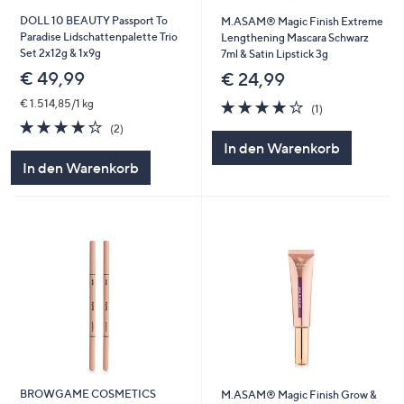
DOLL 10 BEAUTY Passport To
M.ASAM® Magic Finish Extreme
Paradise Lidschattenpalette Trio
Lengthening Mascara Schwarz
Set 2x12g & 1x9g
7ml & Satin Lipstick 3g
€ 49,99
€ 24,99
4.0
1
€ 1.514,85/1 kg
(1)
von
Bewertungen
4.0
2
(2)
5
von
Bewertungen
In den Warenkorb
5
In den Warenkorb
BROWGAME COSMETICS
M.ASAM® Magic Finish Grow &