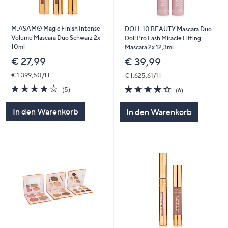
M.ASAM® Magic Finish Intense
DOLL 10 BEAUTY Mascara Duo
Volume Mascara Duo Schwarz 2x
Doll Pro Lash Miracle Lifting
10ml
Mascara 2x 12,3ml
€ 27,99
€ 39,99
€ 1.399,50/1 l
€ 1.625,61/1 l
4.2
5
4.2
6
(5)
(6)
von
Bewertungen
von
Bewertungen
5
5
In den Warenkorb
In den Warenkorb