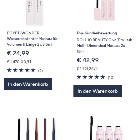
EGYPT-WONDER
Top-Kundenbewertung
Wasserresistenter Mascara für
DOLL 10 BEAUTY Give 'Em Lash
Volumen & Länge 2 x 8,5ml
Multi-Dimensioal Mascara 2x
12ml
€ 24,99
€ 42,99
€ 1.470,00/1 l
4.7
6
€ 1.791,25/1 l
(6)
von
Bewertungen
4.6
10
(10)
5
von
Bewertungen
In den Warenkorb
5
In den Warenkorb