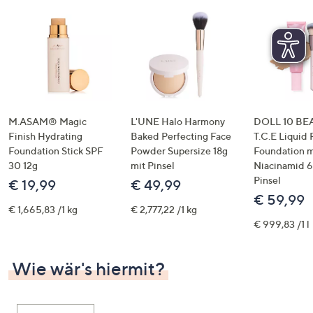
M.ASAM® Magic
L'UNE Halo Harmony
DOLL 10 BE
Finish Hydrating
Baked Perfecting Face
T.C.E Liquid F
Foundation Stick SPF
Powder Supersize 18g
Foundation m
30 12g
mit Pinsel
Niacinamid 
Pinsel
€ 19,99
€ 49,99
€ 59,99
€ 1,665,83 /1 kg
€ 2,777,22 /1 kg
€ 999,83 /1 l
Wie wär's hiermit?