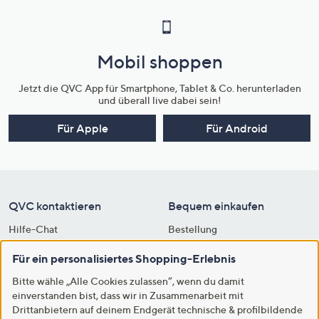
Mobil shoppen
Jetzt die QVC App für Smartphone, Tablet & Co. herunterladen
und überall live dabei sein!
Für Apple
Für Android
QVC kontaktieren
Bequem einkaufen
Hilfe-Chat
Bestellung
Kontakt
Vertrag widerrufen
Für ein personalisiertes Shopping-Erlebnis
0800 2944 444
Größenberatung
Bitte wähle „Alle Cookies zulassen“, wenn du damit
(gebührenfrei)
einverstanden bist, dass wir in Zusammenarbeit mit
Versandkosten & Lieferung
Drittanbietern auf deinem Endgerät technische & profilbildende
QLive