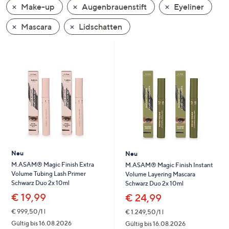
Make-up
Augenbrauenstift
Eyeliner
oder
wischen
Mascara
Lidschatten
Sie
auf
Touch-
Geräten
nach
links
bzw.
rechts,
um
diese
Neu
Neu
anzuzeigen.
M.ASAM® Magic Finish Extra
M.ASAM® Magic Finish Instant
Volume Tubing Lash Primer
Volume Layering Mascara
Schwarz Duo 2x 10ml
Schwarz Duo 2x 10ml
€ 19,99
€ 24,99
€ 999,50/1 l
€ 1.249,50/1 l
Gültig bis 16.08.2026
Gültig bis 16.08.2026