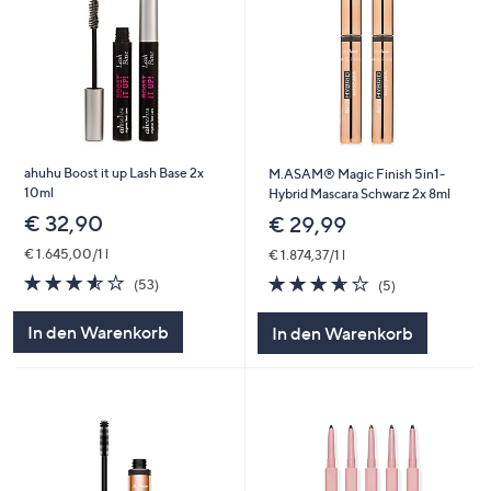
ahuhu Boost it up Lash Base 2x
M.ASAM® Magic Finish 5in1-
10ml
Hybrid Mascara Schwarz 2x 8ml
€ 32,90
€ 29,99
€ 1.645,00/1 l
€ 1.874,37/1 l
3.5
53
3.6
5
(53)
(5)
von
Bewertungen
von
Bewertungen
5
5
In den Warenkorb
In den Warenkorb