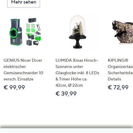
Mehr sehen
GENIUS Nicer Dicer
LUMIDA Xmas Hirsch-
KIPLING®
elektrischer
Szenerie unter
Organizertas
Gemüseschneider 10
Glasglocke inkl. 8 LEDs
Sicherheitsf
versch. Einsätze
& Timer Höhe ca.
Details
42cm, Ø 22cm
€ 99,99
€ 72,99
€ 39,99
Hilfeseiten,