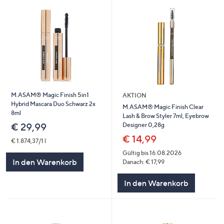
M.ASAM® Magic Finish 5in1
AKTION
Hybrid Mascara Duo Schwarz 2x
M.ASAM® Magic Finish Clear
8ml
Lash & Brow Styler 7ml, Eyebrow
Designer 0,28g
€ 29,99
€ 14,99
€ 1.874,37/1 l
Gültig bis 16.08.2026
In den Warenkorb
Danach: € 17,99
In den Warenkorb