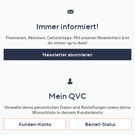
Service
und
Immer informiert!
Unternehmensinformationen
Premieren, Aktionen, Geheimtipps: Mit unseren Newslettern bist
du immer up to date!
Newsletter abonnieren
Mein QVC
Verwalte deine persönlichen Daten und Bestellungen sowie deine
Wunschliste in deinem Kundenkonto
Kunden-Konto
Bestell-Status