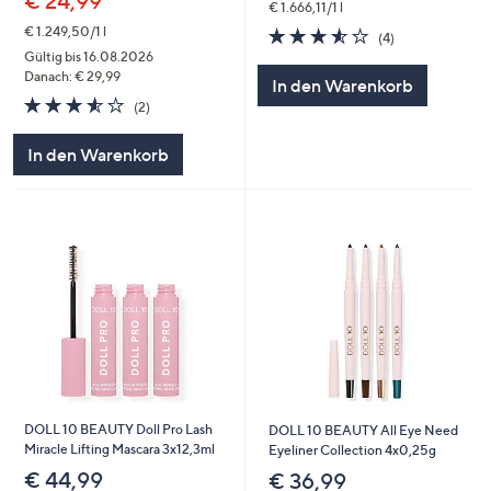
€ 24,99
€ 1.666,11/1 l
3.5
4
€ 1.249,50/1 l
(4)
von
Bewertungen
Gültig bis 16.08.2026
5
Danach: € 29,99
In den Warenkorb
3.5
2
(2)
von
Bewertungen
5
In den Warenkorb
DOLL 10 BEAUTY Doll Pro Lash
DOLL 10 BEAUTY All Eye Need
Miracle Lifting Mascara 3x12,3ml
Eyeliner Collection 4x0,25g
€ 44,99
€ 36,99