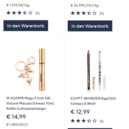
€ 1.219,24/1 kg
€ 36.990,00/1 kg
3.4
5
3.4
5
(5)
(5)
von
Bewertungen
von
Bewertungen
5
5
In den Warenkorb
In den Warenkorb
M.ASAM® Magic Finish XXL
EGYPT-WONDER Kajal Stift
Volume Mascara Schwarz 10ml,
Schwarz & Weiß
Kolibri Schlüsselanhänger
€ 12,99
€ 14,99
3.3
3
(3)
von
Bewertungen
€ 1.499,00/1 l