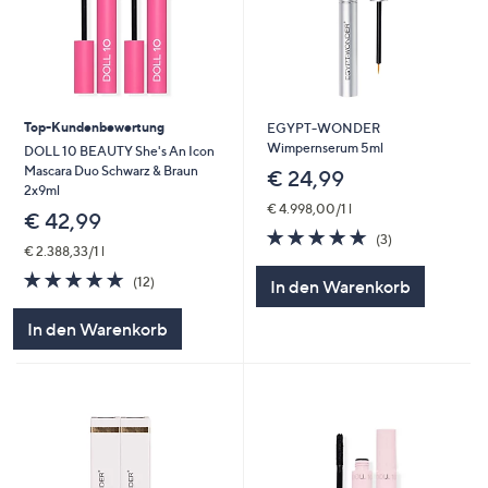
Top-Kundenbewertung
EGYPT-WONDER
Wimpernserum 5ml
DOLL 10 BEAUTY She's An Icon
Mascara Duo Schwarz & Braun
€ 24,99
2x9ml
€ 4.998,00/1 l
€ 42,99
4.7
3
(3)
€ 2.388,33/1 l
von
Bewertungen
5
4.8
12
(12)
In den Warenkorb
von
Bewertungen
5
In den Warenkorb