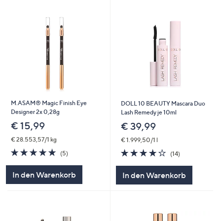
M.ASAM® Magic Finish Eye
DOLL 10 BEAUTY Mascara Duo
Designer 2x 0,28g
Lash Remedy je 10ml
€ 15,99
€ 39,99
€ 28.553,57/1 kg
€ 1.999,50/1 l
5.0
5
4.1
14
(5)
(14)
von
Bewertungen
von
Bewertungen
5
5
In den Warenkorb
In den Warenkorb