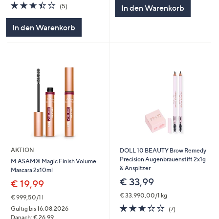
5
3.4
5
(5)
In den Warenkorb
von
Bewertungen
5
In den Warenkorb
AKTION
DOLL 10 BEAUTY Brow Remedy
Precision Augenbrauenstift 2x1g
M.ASAM® Magic Finish Volume
& Anspitzer
Mascara 2x10ml
€ 33,99
€ 19,99
€ 33.990,00/1 kg
€ 999,50/1 l
3.1
7
Gültig bis 16.08.2026
(7)
von
Bewertungen
Danach: € 26,99