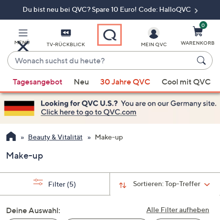
Du bist neu bei QVC? Spare 10 Euro! Code: HalloQVC
Zum
Hauptinhalt
springen
0
MENÜ
WARENKORB
TV-RÜCKBLICK
MEIN QVC
Wonach
suchst
Wenn
du
Tagesangebot
Neu
30 Jahre QVC
Cool mit QVC
Vorschläge
heute?
verfügbar
sind,
verwenden
Sie
Beauty & Vitalität
Make-up
die
Make-up
Pfeiltasten
nach
oben
Sortieren:
Top-Treffer
Filter
(5)
und
nach
Deine Auswahl:
Alle Filter aufheben
unten