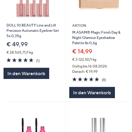
DOLL 10 BEAUTY Line and Lift
AKTION
Precision Automatic Eyeliner Set
M.ASAM® Magic Finish Day &
5x 0,35g
Night Glamour Eyeshadow
Palette 8x 0,6g
€ 49,99
€ 14,99
€ 28.565,71/1 kg
5.0
1
€ 3.122,92/1 kg
(1)
von
Bewertungen
Gültig bis 16.08.2026
5
Danach: € 19,99
In den Warenkorb
5.0
8
(8)
von
Bewertungen
5
In den Warenkorb