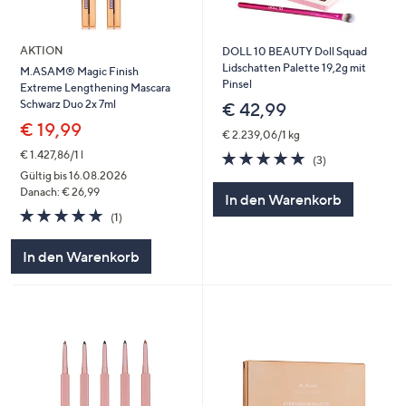
AKTION
DOLL 10 BEAUTY Doll Squad
Lidschatten Palette 19,2g mit
M.ASAM® Magic Finish
Pinsel
Extreme Lengthening Mascara
Schwarz Duo 2x 7ml
€ 42,99
€ 19,99
€ 2.239,06/1 kg
5.0
3
€ 1.427,86/1 l
(3)
von
Bewertungen
Gültig bis 16.08.2026
5
Danach: € 26,99
In den Warenkorb
5.0
1
(1)
von
Bewertungen
5
In den Warenkorb