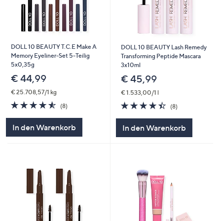
DOLL 10 BEAUTY T.C.E Make A
DOLL 10 BEAUTY Lash Remedy
Memory Eyeliner-Set 5-Teilig
Transforming Peptide Mascara
5x0,35g
3x10ml
€ 44,99
€ 45,99
€ 25.708,57/1 kg
€ 1.533,00/1 l
4.5
8
4.4
8
(8)
(8)
von
Bewertungen
von
Bewertungen
5
5
In den Warenkorb
In den Warenkorb