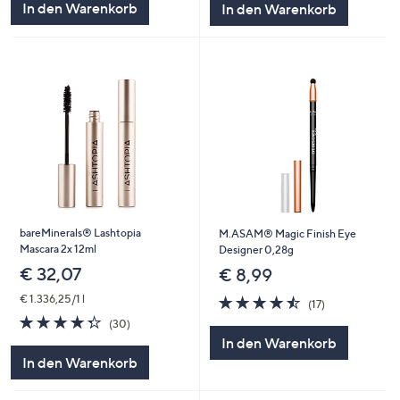
In den Warenkorb
In den Warenkorb
bareMinerals® Lashtopia
M.ASAM® Magic Finish Eye
Mascara 2x 12ml
Designer 0,28g
€ 32,07
€ 8,99
4.5
17
€ 1.336,25/1 l
(17)
von
Bewertungen
4.3
30
(30)
5
von
Bewertungen
In den Warenkorb
5
In den Warenkorb