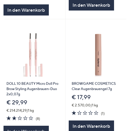
von
Bewertungen
5
In den Warenkorb
5
In den Warenkorb
DOLL 10 BEAUTY Micro Doll Pro
BROWGAME COSMETICS
Brow Styling Augenbrauen-Duo
Clear Augenbrauengel 7g
2x0,07g
€ 17,99
€ 29,99
€ 2.570,00/1 kg
€ 214.214,29/1 kg
1.0
1
(1)
2.2
8
von
Bewertungen
(8)
von
Bewertungen
5
In den Warenkorb
5