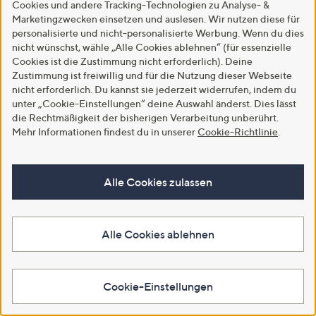
Cookies und andere Tracking-Technologien zu Analyse- &
Bezahlung
Marketingzwecken einsetzen und auslesen. Wir nutzen diese für
Presse
Rücksendung & Entsorgung
personalisierte und nicht-personalisierte Werbung. Wenn du dies
nicht wünschst, wähle „Alle Cookies ablehnen“ (für essenzielle
Lieferanten
Sicherheit & Datenschutz
Cookies ist die Zustimmung nicht erforderlich). Deine
Produktrückruf
Zustimmung ist freiwillig und für die Nutzung dieser Webseite
FAQs - Häufige Fragen
nicht erforderlich. Du kannst sie jederzeit widerrufen, indem du
Hilfe & Service
unter „Cookie-Einstellungen“ deine Auswahl änderst. Dies lässt
die Rechtmäßigkeit der bisherigen Verarbeitung unberührt.
Beschwerde/ Streitschlichtung
Mehr Informationen findest du in unserer
Cookie-Richtlinie
.
Nichts verpassen
Über uns
Alle Cookies zulassen
INSIDER Magazin
Unternehmen
TV-Programm
Das alles ist QVC
Gutscheine
Nachhaltigkeit
Alle Cookies ablehnen
Partnerprogramm
Barrierefreiheitserklärung
Für euch da
Menschenrechte &
Cookie-Einstellungen
Sorgfaltspflichten