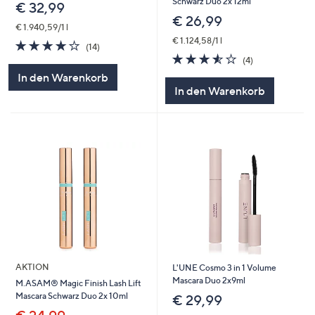
Schwarz Duo 2x 12ml
€ 32,99
€ 26,99
€ 1.940,59/1 l
€ 1.124,58/1 l
3.6
14
(14)
von
Bewertungen
3.5
4
(4)
5
von
Bewertungen
In den Warenkorb
5
In den Warenkorb
AKTION
L'UNE Cosmo 3 in 1 Volume
Mascara Duo 2x9ml
M.ASAM® Magic Finish Lash Lift
Mascara Schwarz Duo 2x 10ml
€ 29,99