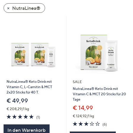
NutraLinea®
NutraLinea® Keto Drink mit
SALE
Vitamin C, L-Carnitin & MCT
NutraLinea® Keto Drink mit
2x20 Sticks für 40 T.
Vitamin C & MCT 20 Sticks für 20
Tage
€ 49,99
€ 14,99
€ 208,29/1 kg
5.0
1
€ 124,92/1 kg
(1)
von
Bewertungen
3.0
6
(6)
5
von
Bewertungen
In den Warenkorb