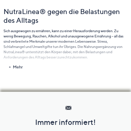
NutraLinea® gegen die Belastungen
des Alltags
Sich ausgewogen zu ernähren, kann zu einer Herausforderung werden. Zu
wenig Bewegung, Rauchen, Alkohol und unausgewogene Ernährung – all das
sind verbreitete Merkmale unserer modernen Lebensweise. Stress,
Schlafmangel und Umweltgifte tun ihr Übriges. Die Nahrungsergänzung von
NutraLinea® unterstützt den Körper dabei, mit den Belastungen und
Anforderungen des Alltags besser zurechtzukommen.
Mehr
Weil Ernährung und das
Wohlfühlgewicht zusammengehören
NutraLinea® setzt da an, wo der Körper Unterstützung braucht: Hilfe beim
Hilfeseiten,
Gewichtsmanagement, hochwertiges Eiweiß aus der Lupine, ein Programm für
den Darm, kalorienfreie Süße, leckere Erfrischungsgetränke und Hilfe für die
Service
Säure-Basen-Balance im Körper.
und
Entwickelt mit
Immer informiert!
Unternehmensinformationen
Ernährungsexpert*innen