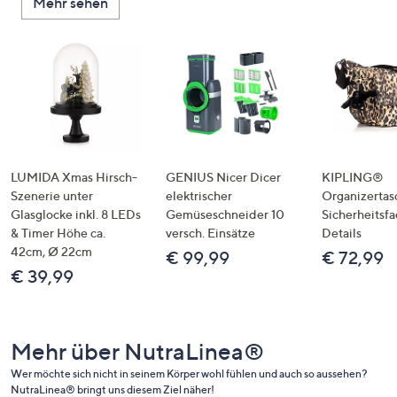
Mehr sehen
LUMIDA Xmas Hirsch-
GENIUS Nicer Dicer
KIPLING®
Szenerie unter
elektrischer
Organizertas
Glasglocke inkl. 8 LEDs
Gemüseschneider 10
Sicherheitsf
& Timer Höhe ca.
versch. Einsätze
Details
42cm, Ø 22cm
€ 99,99
€ 72,99
€ 39,99
Mehr über NutraLinea®
Wer möchte sich nicht in seinem Körper wohl fühlen und auch so aussehen?
NutraLinea® bringt uns diesem Ziel näher!