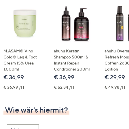
M.ASAM® Vino
ahuhu Keratin
ahuhu Overn
Gold® Leg & Foot
Shampoo 500ml &
Refresh Mous
Cream 15% Urea
Instant Repair
Coffein 2x 3
1.000ml
Conditioner 200ml
Edition
€ 36,99
€ 36,99
€ 29,99
€ 36,99 /1 l
€ 52,84 /1 l
€ 49,98 /1 l
Wie wär's hiermit?