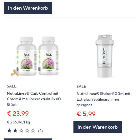
5
In den Warenkorb
SALE
SALE
NutraLinea® Carb Control mit
NutraLinea® Shaker 500ml mit
Chrom & Maulbeerextrakt 2x 60
Extrafach Spülmaschinen
Stück
geeignet
€ 23,99
€ 5,99
€ 286,96/1 kg
In den Warenkorb
2.0
2
(2)
von
Bewertungen