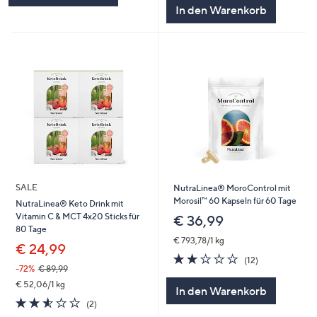
5
In den Warenkorb
SALE
NutraLinea® MoroControl mit
Morosil™ 60 Kapseln für 60 Tage
NutraLinea® Keto Drink mit
Vitamin C & MCT 4x20 Sticks für
€ 36,99
80 Tage
€ 793,78/1 kg
€ 24,99
2.2
12
(12)
von
Bewertungen
-72%
€ 89,99
5
€ 52,06/1 kg
In den Warenkorb
2.5
2
(2)
von
Bewertungen