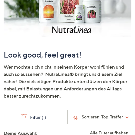
oder
wischen
Sie
auf
Touch-
Geräten
nach
Look good, feel great!
links
bzw.
Wer möchte sich nicht in seinem Körper wohl fühlen und
rechts,
auch so aussehen? NutraLinea® bringt uns diesem Ziel
um
näher! Die vielseitigen Produkte unterstützen den Körper
diese
dabei, mit Belastungen und Anforderungen des Alltags
anzuzeigen.
besser zurechtzukommen.
Sortieren:
Top-Treffer
Filter
(1)
Deine Auswahl:
Alle Filter aufheben