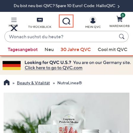
Du bist neu bei QVC? Spare 10 Euro! Code: HalloQVC
Zum
Hauptinhalt
springen
0
MENÜ
WARENKORB
TV-RÜCKBLICK
MEIN QVC
Wonach
suchst
Wenn
du
Tagesangebot
Neu
30 Jahre QVC
Cool mit QVC
Vorschläge
heute?
verfügbar
sind,
verwenden
Sie
Beauty & Vitalität
NutraLinea®
die
Pfeiltasten
nach
oben
und
nach
unten