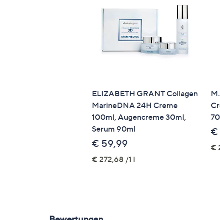
ELIZABETH GRANT Collagen
M.
MarineDNA 24H Creme
Cr
100ml, Augencreme 30ml,
70
Serum 90ml
€
€ 59,99
€ 
€ 272,68 /1 l