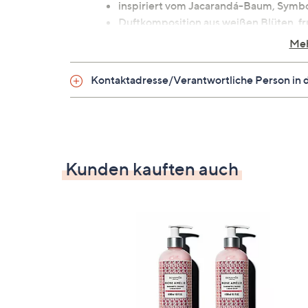
inspiriert vom Jacarandá-Baum, Symbo
Duftkomposition aus weißen Blüten, 
beide Formeln mit Aloe Vera angereic
Meh
kann die Hände sanft reinigen und ve
ideal zur täglichen Pflege und als Ges
Kontaktadresse/Verantwortliche Person in 
Anwendung
Handseife auf die nassen Hände geben
Handcreme auftragen und einmassier
Kunden kauften auch
Inhaltsstoffe
Handcreme:
Aqua/Water, Caprylic/Capr
C15-19 Alkane, Cetyl Alcohol, Argania
Plukenetia Volubilis Seed Oil, Aloe Bar
Panthenol, Cellulose Gum, Lactic Aci
Parfum/Fragrance, Alpha-Isomethyl Ion
Hydroxycitronellal, Limonene, Linalool