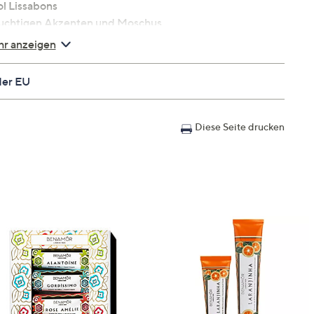
l Lissabons
fruchtigen Akzenten und Moschus
hert
r anzeigen
rwöhnen
chenk geeignet
der EU
Diese Seite drucken
, aufschäumen und abspülen im Anschluss
en
ic Triglyceride, Glycerin, Glyceryl Stearate Citrate,
 Spinosa Kernel Oil, Butyrospermum Parkii (Shea) Butter,
badensis Leaf Juice, Microcrystalline Cellulose,
d, Sodium Benzoate, Potassium Sorbate,
one, Benzyl Salicylate, Citronellol, Hexyl Cinnamal,