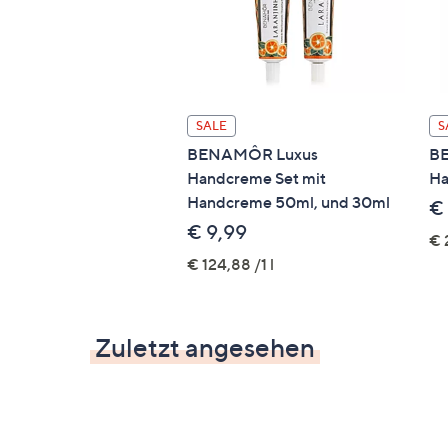
SALE
S
BENAMÔR Luxus
BE
Handcreme Set mit
Ha
Handcreme 50ml, und 30ml
€
€ 9,99
€ 
€ 124,88 /1 l
Zuletzt angesehen