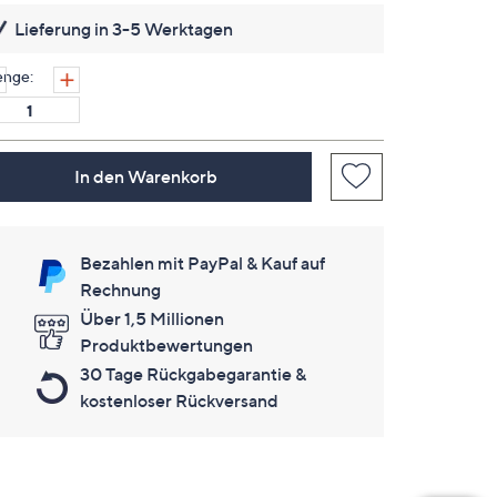
es
Lieferung in 3-5 Werktagen
keine
Bewertungen
für
nge:
dieses
Produkt..
Link
auf
derselben
Seite.
In den Warenkorb
Bezahlen mit PayPal & Kauf auf
Rechnung
Über 1,5 Millionen
Produktbewertungen
30 Tage Rückgabegarantie &
kostenloser Rückversand