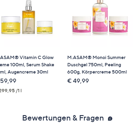
ASAM® Vitamin C Glow
M.ASAM® Monoi Summer
eme 100ml, Serum Shake
Duschgel 750ml, Peeling
ml, Augencreme 30ml
600g, Körpercreme 500ml
 59,99
€ 49,99
299,95 /1 l
Bewertungen & Fragen