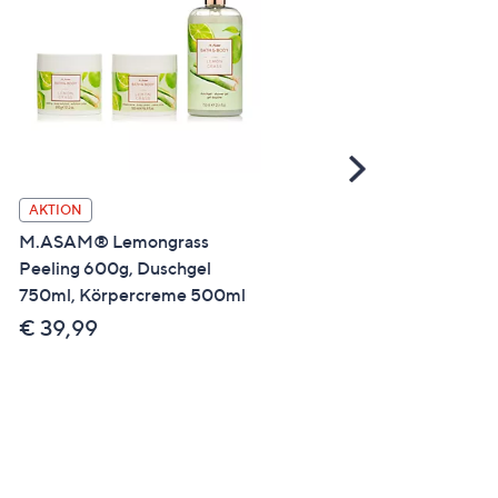
Scroll
Right
M.ASAM® Aqua Intense
AKTION
Hyaluron Cream 200ml,
M.ASAM® Lemongrass
Mimic Booster 50ml Wate
Peeling 600g, Duschgel
Dance Edition
750ml, Körpercreme 500ml
€ 49,99
€ 39,99
€ 199,96 /1 l