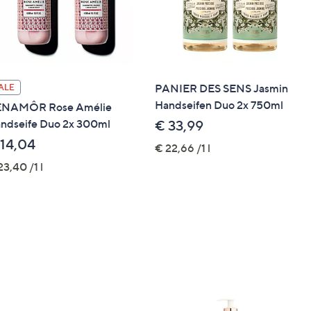
PANIER DES SENS Jasmin
ALE
Handseifen Duo 2x 750ml
NAMÔR Rose Amélie
ndseife Duo 2x 300ml
€ 33,99
 14,04
€ 22,66 /1 l
23,40 /1 l