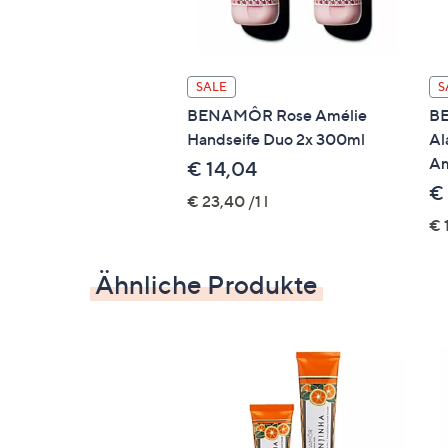
Handseife:
Aqua/Water, Sodium Lauret
Chloride, Parfum/Fragrance, Coco-Gl
Polyquaternium-7, Aloe Barbadensis Le
Potassium Sorbate, Tetrasodium EDTA,
SALE
S
Methoxydibenzoylmethane, PPG-26-Bu
BENAMÔR Rose Amélie
BE
Castor Oil, Benzyl Salicylate, Hexyl C
Handseife Duo 2x 300ml
Al
17200/Red 33
Am
€ 14,04
€ 
€ 23,40 /1 l
€ 1
Ähnliche Produkte