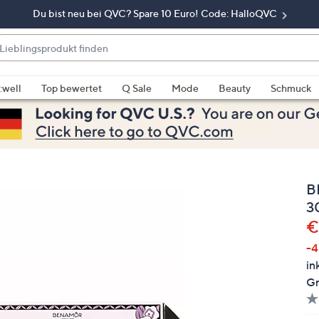
Du bist neu bei QVC? Spare 10 Euro! Code: HalloQVC
eblingsprodukt
nden
enn
rschläge
:well
Top bewertet
Q Sale
Mode
Beauty
Schmuck
rfügbar
nd,
erwenden
e
e
B
eiltasten
ach
3
ben
G
€
nd
-
ach
in
nten
Gr
der
ischen