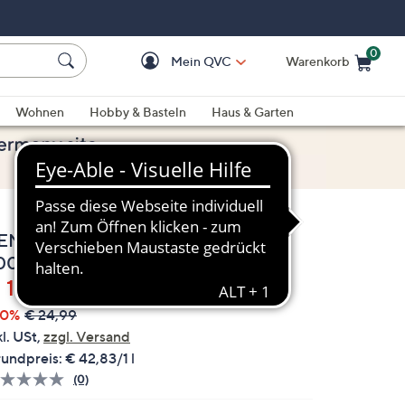
0
Mein QVC
Warenkorb
Einkaufswagen ist le
Wohnen
Hobby & Basteln
Haus & Garten
ENAMÔR Jacarandá Handseife
00ml, Handcreme 50ml
elöscht
 14,99
40%
€ 24,99
kl. USt,
zzgl. Versand
undpreis:
€ 42,83/1 l
(0)
Bisher
gibt