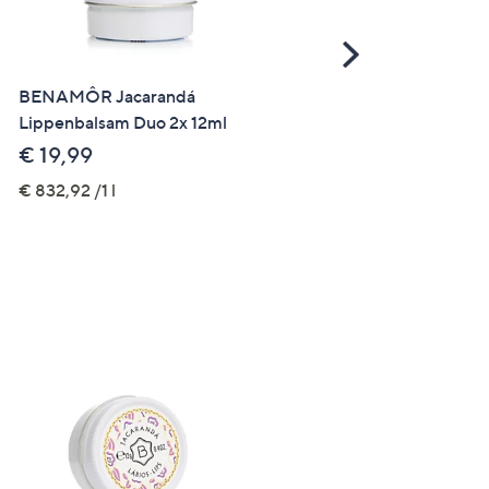
Scroll
Right
BENAMÔR Jacarandá
ELIZABETH GRANT Colla
Lippenbalsam Duo 2x 12ml
Re-Inforce Georgian Peac
Duschgel, 2x Bodylotion je
€ 19,99
240ml
€ 832,92 /1 l
€ 36,99
€ 38,53 /1 l