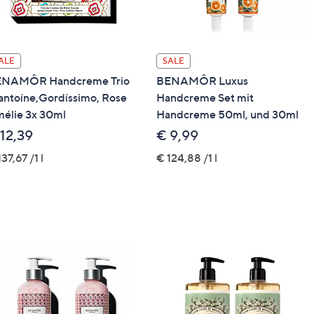
h Sulfate, Glycerin, Cocamidopropyl Betaine, Sodium
ucoside, Polysorbate 20, Cocamide DEA,
af Juice, Sodium Benzoate, Sodium Salicylate,
 Citric Acid, Ethylhexyl Methoxycinnamate, Butyl
ALE
SALE
teth-26, Ethylhexyl Salicylate, PEG-40 Hydrogenated
NAMÔR Handcreme Trio
BENAMÔR Luxus
innamal, Limonene, Linalool, CI 42090/Blue 1, CI
antoíne,Gordíssimo, Rose
Handcreme Set mit
élie 3x 30ml
Handcreme 50ml, und 30ml
12,39
€ 9,99
37,67 /1 l
€ 124,88 /1 l