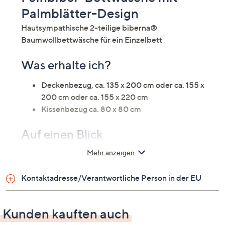
Palmblätter-Design
Hautsympathische 2-teilige biberna®
Baumwollbettwäsche für ein Einzelbett
Was erhalte ich?
Deckenbezug, ca. 135 x 200 cm oder ca. 155 x
200 cm oder ca. 155 x 220 cm
Kissenbezug ca. 80 x 80 cm
Auf einen Blick
Mehr anzeigen
Bettwäsche für ein Einzelbett
Baumwoll-Feinbiber
Kontaktadresse/Verantwortliche Person in der EU
hautsympathisch
atmungsaktiv
wohlig warm
Kunden kauften auch
Design: Palmblätter