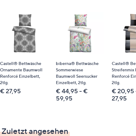
Spannbettlaken 800562
Spannbettlaken 839938
Spannbettlaken 839935
Bitte beachten
Dieser Artikel kann nicht an einen Paketshop oder eine
Packstation geliefert werden.
Castell® Bettwäsche
biberna® Bettwäsche
Castell® Be
Ornamente Baumwoll
Sommerwiese
Streifenmix
Qualitätshinweise
Renforcé Einzelbett,
Baumwoll Seersucker
Renforcé Ein
2tlg.
Einzelbett, 2tlg.
2tlg.
STANDARD 100 by OEKO-TEX®
€ 27,95
€ 44,95 - €
€ 20,95 
59,95
27,95
Zuletzt angesehen