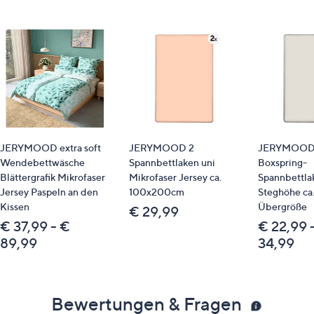
JERYMOOD extra soft
JERYMOOD 2
JERYMOOD 
Wendebettwäsche
Spannbettlaken uni
Boxspring-
Blättergrafik Mikrofaser
Mikrofaser Jersey ca.
Spannbettla
Jersey Paspeln an den
100x200cm
Steghöhe ca
Kissen
Übergröße
€ 29,99
€ 37,99 - €
€ 22,99 
89,99
34,99
Bewertungen & Fragen