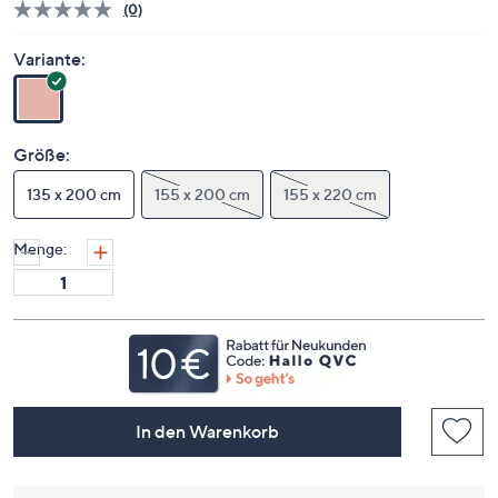
(0)
Bisher
gibt
es
Variante:
keine
Bewertungen
für
dieses
Produkt..
Größe:
Link
auf
135 x 200 cm
derselben
155 x 200 cm
155 x 220 cm
Seite.
Menge:
In den Warenkorb