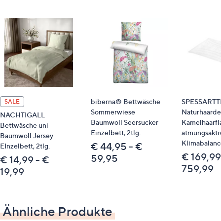
Reißverschluss
Material
100 % Baumwolle/Feinbiber, gewebt
Pflege
Normalwäsche 60°
biberna® Bettwäsche
SPESSART
trocknergeeignet
SALE
Sommerwiese
Naturhaard
NACHTIGALL
Baumwoll Seersucker
Kamelhaarf
Identifikationsnummer
Bettwäsche uni
Einzelbett, 2tlg.
atmungsakti
Baumwoll Jersey
Klimabalanc
€ 44,95 - €
EInzelbett, 2tlg.
GTIN: 4053855512361
€ 169,99
59,95
€ 14,99 - €
Passende Produkte
759,99
19,99
Spannbettlaken 800561
Spannbettlaken 800560
Spannbettlaken 839939
Ähnliche Produkte
Spannbettlaken 839940