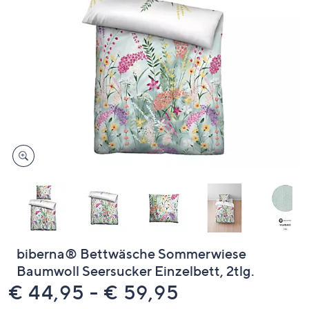
unten
oder
wischen
Sie
auf
Touch-
Geräten
nach
links
bzw.
rechts,
um
diese
anzuzeigen.
biberna® Bettwäsche Sommerwiese
Baumwoll Seersucker Einzelbett, 2tlg.
€ 44,95 - € 59,95