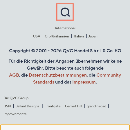
International
USA
Großbritannien
Italien
Japan
Copyright © 2001 - 2026 QVC Handel S.à r.l. & Co. KG
Für die Richtigkeit der Angaben übernehmen wir keine
Gewähr. Bitte beachte auch folgende
AGB
, die
Datenschutzbestimmungen
, die
Community
Standards
und das
Impressum
.
Die QVC Group
HSN
Ballard Designs
Frontgate
Garnet Hill
grandin road
Improvements