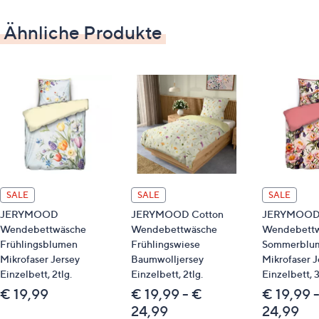
Spannbettlaken 839939
Ähnliche Produkte
Spannbettlaken 839940
Spannbettlaken 800562
Spannbettlaken 839938
Spannbettlaken 839935
Bitte beachten
Dieser Artikel ist nicht an einen Paketshop, eine
Packstation oder ins Ausland lieferbar.
SALE
SALE
SALE
JERYMOOD
JERYMOOD Cotton
JERYMOO
Qualitätshinweise
Wendebettwäsche
Wendebettwäsche
Wendebett
Frühlingsblumen
Frühlingswiese
Sommerblu
STANDARD 100 by OEKO-TEX®
Mikrofaser Jersey
Baumwolljersey
Mikrofaser J
Einzelbett, 2tlg.
Einzelbett, 2tlg.
Einzelbett, 3
€ 19,99
€ 19,99 - €
€ 19,99 
24,99
24,99