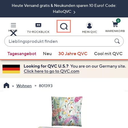
Heute Versand gratis & Neukunden sparen 10 Euro! Code:
Zum
Hauptinhalt
HalloQVC
springen
0
MENÜ
WARENKORB
TV-RÜCKBLICK
MEIN QVC
Lieblingsprodukt
finden
Wenn
Tagesangebot
Neu
30 Jahre QVC
Cool mit QVC
Vorschläge
verfügbar
sind,
verwenden
Sie
Wohnen
801393
die
Pfeiltasten
nach
oben
und
nach