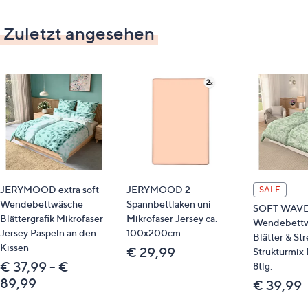
Zuletzt angesehen
JERYMOOD extra soft
JERYMOOD 2
SALE
Wendebettwäsche
Spannbettlaken uni
SOFT WAV
Blättergrafik Mikrofaser
Mikrofaser Jersey ca.
Wendebett
Jersey Paspeln an den
100x200cm
Blätter & St
Kissen
€ 29,99
Strukturmix 
€ 37,99 - €
8tlg.
89,99
€ 39,99