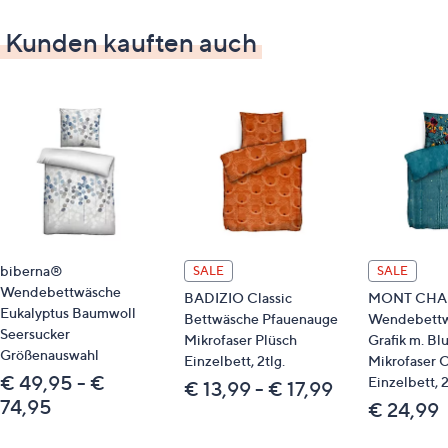
atmungsaktiv
Kunden kauften auch
pflegeleicht
Reißverschluss
Material
100 % Baumwolle, gewebt
Pflege
Normalwäsche 60 °C
biberna®
trocknergeeignet
SALE
SALE
Wendebettwäsche
BADIZIO Classic
MONT CHA
Eukalyptus Baumwoll
Identifikationsnummer
Bettwäsche Pfauenauge
Wendebett
Seersucker
Mikrofaser Plüsch
Grafik m. B
Größenauswahl
Einzelbett, 2tlg.
Mikrofaser C
GTIN: 4053855526535
€ 49,95 - €
Einzelbett, 2
€ 13,99 - € 17,99
Passende Produkte
74,95
€ 24,99
Spannbettlaken 800561
Spannbettlaken 800560