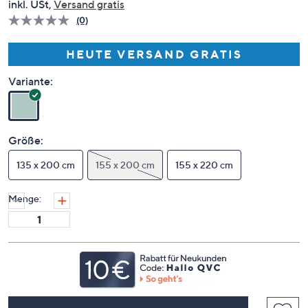
inkl. USt,
Versand gratis
(0)
Bisher
gibt
es
HEUTE VERSAND GRATIS
keine
Bewertungen
für
Variante:
dieses
Produkt..
Link
auf
derselben
Größe:
Seite.
135 x 200 cm
155 x 200 cm
155 x 220 cm
Menge: