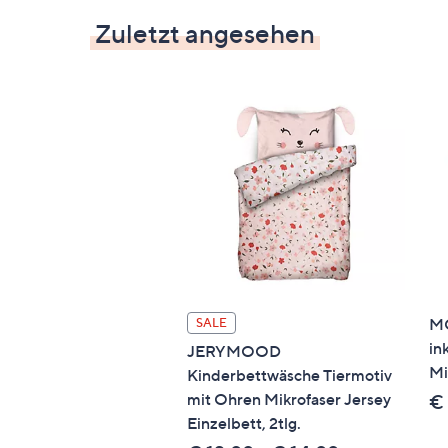
Zuletzt angesehen
MO
SALE
in
JERYMOOD
Mi
Kinderbettwäsche Tiermotiv
mit Ohren Mikrofaser Jersey
€
Einzelbett, 2tlg.