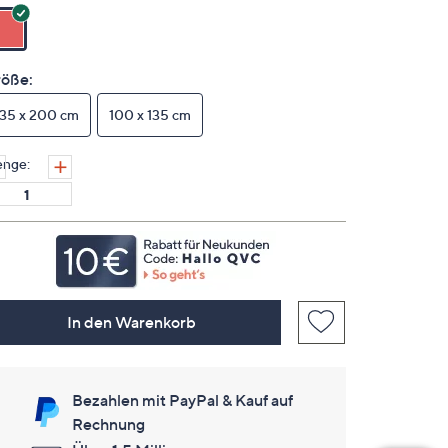
keine
Bewertungen
für
dieses
Produkt..
öße:
Link
auf
135 x 200 cm
derselben
100 x 135 cm
Seite.
nge:
In den Warenkorb
Bezahlen mit PayPal & Kauf auf
Rechnung