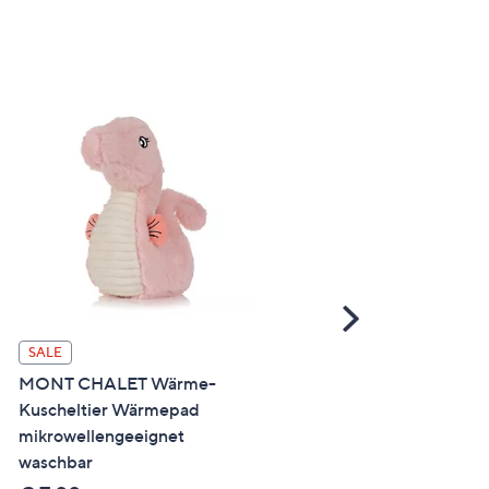
Scroll
Right
SALE
SALE
MONT CHALET Wärme-
MONT CHALET 2in1-Kiss
Kuscheltier Wärmepad
Plaid 3D-Affentierkopf
mikrowellengeeignet
Mikrofaser, waschbar
waschbar
40x40cm / 130x170cm