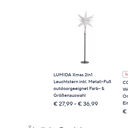
Pflege
Normalwäsche 60°
trocknergeeignet
Identifikationsnummer
GTIN: 4053855535001
LUMIDA Xmas 2in1
S
Leuchtstern inkl. Metall-Fuß
C
Passende Produkte
outdoorgeeignet Farb- &
We
Größenauswahl
Or
Spannbettlaken 800561
Ei
€ 27,99 - € 36,99
Spannbettlaken 800560
€ 
Spannbettlaken 839939
Spannbettlaken 839940
Spannbettlaken 800562