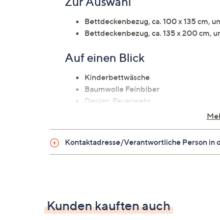
Zur Auswahl
Bettdeckenbezug, ca. 100 x 135 cm, u
Bettdeckenbezug, ca. 135 x 200 cm, u
Auf einen Blick
Kinderbettwäsche
Baumwolle Feinbiber
Design: Feuerwehr
einlaufsicher durch Sanfor
Meh
hautsympathisch
atmungsaktiv
Kontaktadresse/Verantwortliche Person in 
wohlig warm
Material
Kunden kauften auch
100 % Baumwolle