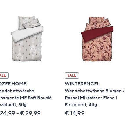
ALE
SALE
OZEE HOME
WINTERENGEL
ndebettwäsche
Wendebettwäsche Blumen /
namente MF Soft Bouclé
Paspel Mikrofaser Flanell
nzelbett, 3tlg.
Einzelbett, 4tlg.
24,99 - € 29,99
€ 14,99