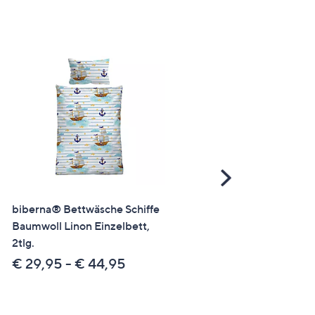
Scroll
Right
biberna® Bettwäsche Schiffe
biberna® Kinderbettwäs
Baumwoll Linon Einzelbett,
Astronaut Baumwoll
2tlg.
Feinbiber Einzelbett, 2tlg.
€ 29,95 - € 44,95
€ 29,95 - € 44,95