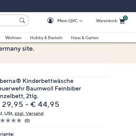
0
Mein QVC
Warenkorb
Einkaufswagen ist le
Wohnen
Hobby & Basteln
Haus & Garten
iberna® Kinderbettwäsche
euerwehr Baumwoll Feinbiber
nzelbett, 2tlg.
 29,95 - € 44,95
kl. USt,
zzgl. Versand
(0)
Bisher
gibt
es
riante: