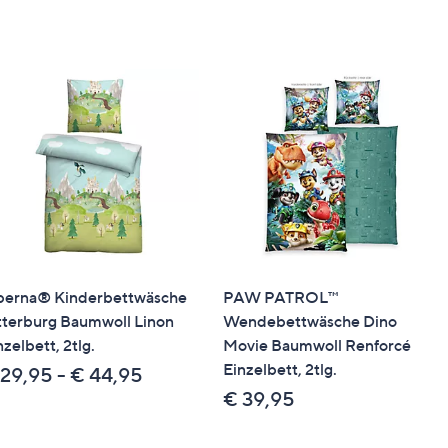
eine Packstation oder ins Ausland lieferbar.
berna® Kinderbettwäsche
PAW PATROL™
tterburg Baumwoll Linon
Wendebettwäsche Dino
nzelbett, 2tlg.
Movie Baumwoll Renforcé
Einzelbett, 2tlg.
 29,95 - € 44,95
€ 39,95