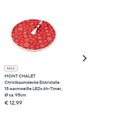
Scroll
Right
SALE
SALE
MONT CHALET
MONT CHALET Wärmflas
Christbaumdecke Eiskristalle
Struktur-Fellimitat Herz-
15 warmweiße LEDs 6h-Timer,
Kissen ca. 45x45cm, 0,75
Ø ca. 95cm
€ 11,99
€ 12,99