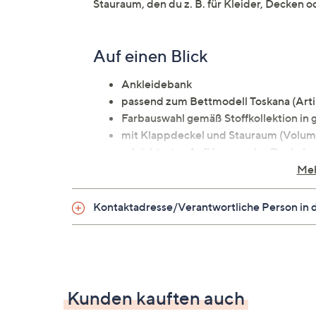
Stauraum, den du z. B. für Kleider, Decken 
Auf einen Blick
Ankleidebank
passend zum Bettmodell Toskana (Ar
Farbauswahl gemäß Stoffkollektion in 
mit Klappdeckel und Stauraum (Volumen
erleichtertes Aufklappen des Deckels
quadratische Füße aus hellem Buchenh
Meh
MDF-Holzplatten
Holzdetails
Kontaktadresse/Verantwortliche Person in 
Schaumpolsterung
maximale Belastbarkeit: ca. 150 kg
Maße
Kunden kauften auch
ca. 115 x 40 x 56 cm (L x B x H)