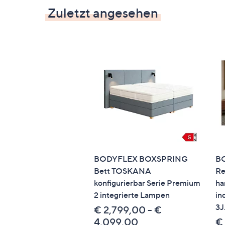
Zuletzt angesehen
BODYFLEX BOXSPRING
B
Bett TOSKANA
Re
konfigurierbar Serie Premium
ha
2 integrierte Lampen
in
3J
€ 2,799,00 - €
4,099,00
€