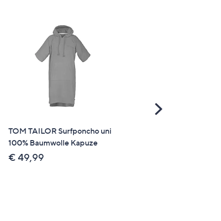
Scroll
Right
TOM TAILOR Surfponcho uni
ELAMBIA 6 LED-Votivke
100% Baumwolle Kapuze
Metallic-Finish glänzend /
matt Höhe 8cm, Ø 5cm
€ 49,99
€ 19,99