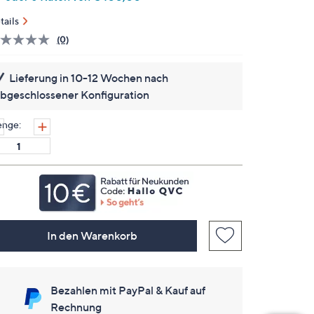
tails
(0)
Bisher
gibt
es
Lieferung in 10-12 Wochen nach
keine
Bewertungen
bgeschlossener Konfiguration
für
dieses
Produkt..
nge:
Link
auf
derselben
Seite.
In den Warenkorb
Bezahlen mit PayPal & Kauf auf
Rechnung