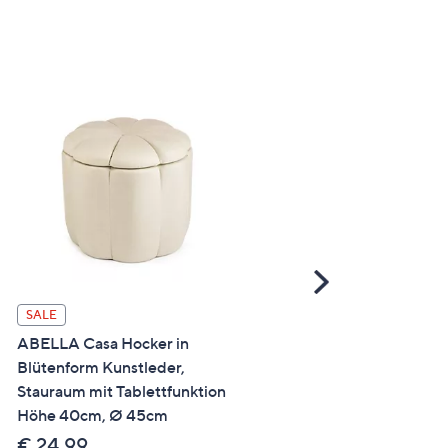
Scroll
Right
BODYFLEX LOUNGE Eck
SALE
RIMINI handgefertigt in 
ABELLA Casa Hocker in
individualisierbar
Blütenform Kunstleder,
3J.Herstellergarantie
Stauraum mit Tablettfunktion
Höhe 40cm, Ø 45cm
€ 3,149,00 - €
5,839,00
€ 24,99