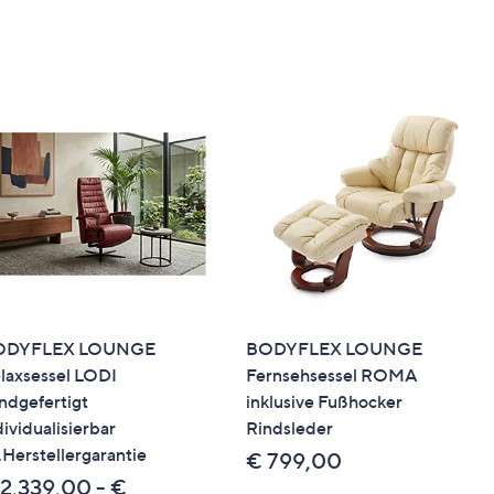
ODYFLEX LOUNGE
BODYFLEX LOUNGE
laxsessel LODI
Fernsehsessel ROMA
ndgefertigt
inklusive Fußhocker
dividualisierbar
Rindsleder
.Herstellergarantie
€ 799,00
 2,339,00 - €