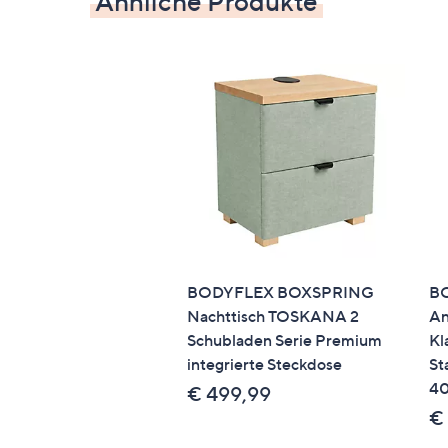
Ähnliche Produkte
Dieser Artikel kann nicht an einen Paketsho
BODYFLEX BOXSPRING
B
Nachttisch TOSKANA 2
An
Schubladen Serie Premium
Kl
integrierte Steckdose
St
40
€ 499,99
€