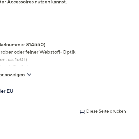
oder Accessoires nutzen kannst.
tikelnummer 814550)
grober oder feiner Webstoff-Optik
: ca. 160 l)
 durch Gasfedern
olz, passend zum Bett, Fußhöhe ca. 4 cm
r anzeigen
der EU
Diese Seite drucken