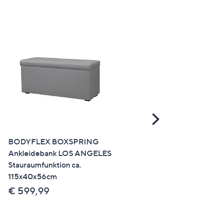
Scroll
Right
BODYFLEX BOXSPRING
BODYFLEX BOXSPRING
Ankleidebank LOS ANGELES
Ankleidebank LISSABON
Stauraumfunktion ca.
Klappdeckel
115x40x56cm
Stauraumfunktion ca.
115x40x56cm
€ 599,99
€ 599,99