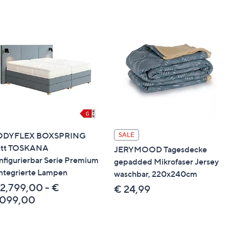
te mit Konfigurationscode zugeschickt
er entsprechenden Farbkollektion zu deinem
e Ankleidebank zusammen mit deinem Boxspringbett
–freitags von 9.00-18.00 Uhr) oder online rund um die
urationen wird die Ankleidebank zusammen mit deinem
chen geliefert
ODYFLEX BOXSPRING
SALE
tt TOSKANA
JERYMOOD Tagesdecke
nfigurierbar Serie Premium
gepadded Mikrofaser Jersey
integrierte Lampen
waschbar, 220x240cm
 Toskana
 2,799,00 - €
€ 24,99
tisch Toskana
,099,00