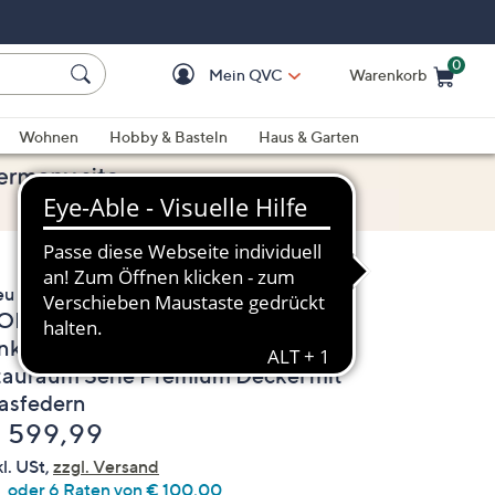
0
Mein QVC
Warenkorb
Einkaufswagen ist le
Wohnen
Hobby & Basteln
Haus & Garten
eu
ODYFLEX BOXSPRING
nkleidebank TOSKANA inkl.
tauraum Serie Premium Deckel mit
asfedern
elöscht
 599,99
kl. USt,
zzgl. Versand
oder 6 Raten von € 100,00