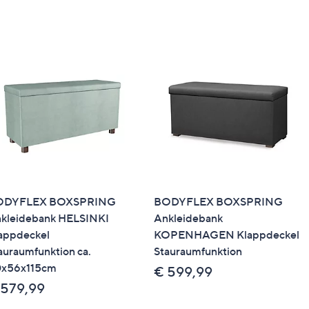
p, eine Packstation oder ins Ausland geliefert werden.
ODYFLEX BOXSPRING
BODYFLEX BOXSPRING
kleidebank HELSINKI
Ankleidebank
appdeckel
KOPENHAGEN Klappdeckel
auraumfunktion ca.
Stauraumfunktion
x56x115cm
€ 599,99
 579,99