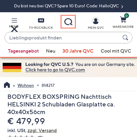
Du bist neu bei QVC? Spare 10 Euro! Code: HalloQVC
Zum
Hauptinhalt
springen
0
MENÜ
WARENKORB
TV-RÜCKBLICK
MEIN QVC
Lieblingsprodukt
finden
Wenn
Tagesangebot
Neu
30 Jahre QVC
Cool mit QVC
Vorschläge
verfügbar
sind,
verwenden
Sie
Wohnen
814217
die
BODYFLEX BOXSPRING Nachttisch
Pfeiltasten
HELSINKI 2 Schubladen Glasplatte ca.
nach
40x40x56cm
oben
Gelöscht
€ 479,99
und
nach
inkl. USt,
zzgl. Versand
unten