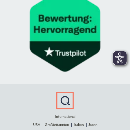
International
USA
Großbritannien
Italien
Japan