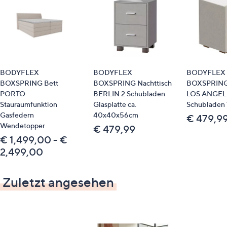
wird der Nachttisch zusammen mit deinem
Boxspringbett innerhalb von 10-12 Wochen
geliefert
Passende Produkte
BODYFLEX
BODYFLEX
BODYFLEX
814216 BODYFLEX BOXSPRING Bett Helsinki
BOXSPRING Bett
BOXSPRING Nachttisch
BOXSPRING 
814218 BODYFLEX BOXSPRING Ankleidebank
PORTO
BERLIN 2 Schubladen
LOS ANGEL
Helsinki
Stauraumfunktion
Glasplatte ca.
Schubladen 1
Gasfedern
40x40x56cm
€ 479,9
Bitte beachten
Wendetopper
€ 479,99
€ 1,499,00 - €
Dieser Artikel ist nicht an einen Paketshop, eine
2,499,00
Packstation oder ins Ausland lieferbar.
Zuletzt angesehen