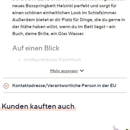
neues Boxspringbett Helsinki perfekt und sorgt für
einen schönen einheitlichen Look im Schlafzimmer.
Außerdem bietet er dir Platz für Dinge, die du gerne in
der Nähe haben willst, wenn du im Bett liegst - ein
Buch, deine Brille, ein Glas Wasser.
Auf einen Blick
konfigurierbarer Nachttisch
perfekt passend zum BODYFLEX BOXSPRING
Mehr anzeigen
Bett Helsinki (Artikelnummer: 814216)
2 Schubladen & Glasplatte
Kontaktadresse/Verantwortliche Person in der EU
Schubladen mit Metallgriffen passend zum Bett
4 zylinderförmige Füße aus dunkelbraunem Holz
Kunden kauften auch
Zur Auswahl
Farbauswahl gemäß Stoffkollektion: Bouclé
(creme, beige, grau, taupe, schilf) oder Samtoptik