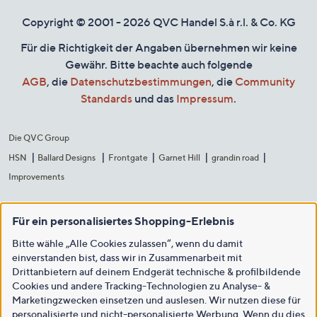
Copyright © 2001 - 2026 QVC Handel S.à r.l. & Co. KG
Für die Richtigkeit der Angaben übernehmen wir keine
Gewähr. Bitte beachte auch folgende
AGB
, die
Datenschutzbestimmungen
, die
Community
Standards
und das
Impressum
.
Die QVC Group
HSN
Ballard Designs
Frontgate
Garnet Hill
grandin road
Improvements
Für ein personalisiertes Shopping-Erlebnis
Bitte wähle „Alle Cookies zulassen“, wenn du damit
einverstanden bist, dass wir in Zusammenarbeit mit
Drittanbietern auf deinem Endgerät technische & profilbildende
Cookies und andere Tracking-Technologien zu Analyse- &
Marketingzwecken einsetzen und auslesen. Wir nutzen diese für
personalisierte und nicht-personalisierte Werbung. Wenn du dies