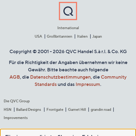
International
USA
Großbritannien
Italien
Japan
Copyright © 2001 - 2026 QVC Handel S.à r.l. & Co. KG
Für die Richtigkeit der Angaben übernehmen wir keine
Gewähr. Bitte beachte auch folgende
AGB
, die
Datenschutzbestimmungen
, die
Community
Standards
und das
Impressum
.
Die QVC Group
HSN
Ballard Designs
Frontgate
Garnet Hill
grandin road
Improvements