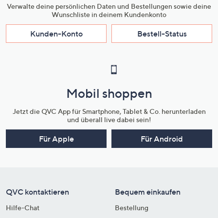
Bitte beachten
Verwalte deine persönlichen Daten und Bestellungen sowie deine
Wunschliste in deinem Kundenkonto
Dieser Artikel kann nicht an einen Paketshop, eine
Kunden-Konto
Bestell-Status
Packstation oder ins Ausland geliefert werden.
Mobil shoppen
Jetzt die QVC App für Smartphone, Tablet & Co. herunterladen
und überall live dabei sein!
Für Apple
Für Android
QVC kontaktieren
Bequem einkaufen
Hilfe-Chat
Bestellung