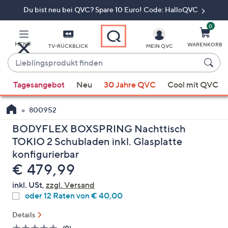
Du bist neu bei QVC? Spare 10 Euro! Code: HalloQVC
Zum
Hauptinhalt
springen
0
MENÜ
WARENKORB
TV-RÜCKBLICK
MEIN QVC
Lieblingsprodukt
finden
Wenn
Tagesangebot
Neu
30 Jahre QVC
Cool mit QVC
Vorschläge
verfügbar
800952
sind,
verwenden
BODYFLEX BOXSPRING Nachttisch
Sie
TOKIO 2 Schubladen inkl. Glasplatte
die
konfigurierbar
Pfeiltasten
Gelöscht
€ 479,99
nach
inkl. USt,
zzgl. Versand
oben
oder 12 Raten von € 40,00
und
nach
Details
unten