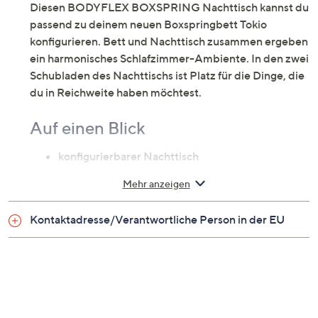
Diesen BODYFLEX BOXSPRING Nachttisch kannst du
passend zu deinem neuen Boxspringbett Tokio
konfigurieren. Bett und Nachttisch zusammen ergeben
ein harmonisches Schlafzimmer-Ambiente. In den zwei
Schubladen des Nachttischs ist Platz für die Dinge, die
du in Reichweite haben möchtest.
Auf einen Blick
konfigurierbarer Nachttisch
perfekt passend zum BODYFLEX BOXSPRING
Mehr anzeigen
Bett Tokio (Artikelnummer: 813900)
2 Schubladen & Glasplatte
Kontaktadresse/Verantwortliche Person in der EU
Schubladen mit Metallgriffen passend zum Bett
4 Füße
Zur Auswahl