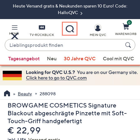
Heute Versand gratis & Neukunden sparen 10 Euro! Code:
Zum
Hauptinhalt
HalloQVC
springen
0
MENÜ
WARENKORB
TV-RÜCKBLICK
MEIN QVC
Lieblingsprodukt
finden
Wenn
Tagesangebot
Neu
30 Jahre QVC
Cool mit QVC
Vorschläge
verfügbar
sind,
verwenden
Sie
Beauty
288098
die
BROWGAME COSMETICS Signature
Pfeiltasten
Blackout abgeschrägte Pinzette mit Soft-
nach
Touch-Griff handgefertigt
oben
Gelöscht
€ 22,99
und
nach
inkl. USt,
Versand gratis