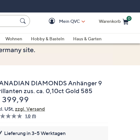
0
Mein QVC
Warenkorb
Einkaufswagen ist le
Wohnen
Hobby & Basteln
Haus & Garten
ANADIAN DIAMONDS Anhänger 9
illanten zus. ca. 0,10ct Gold 585
elöscht
 399,99
kl. USt,
zzgl. Versand
1.0
(1)
Bewertung
lesen.
Link
Lieferung in 3-5 Werktagen
auf
derselben