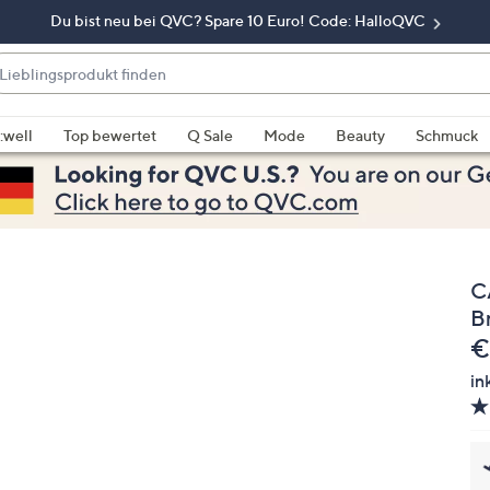
Du bist neu bei QVC? Spare 10 Euro! Code: HalloQVC
eblingsprodukt
nden
enn
rschläge
:well
Top bewertet
Q Sale
Mode
Beauty
Schmuck
rfügbar
nd,
erwenden
e
e
C
eiltasten
ach
Br
ben
G
€
nd
in
ach
nten
der
ischen