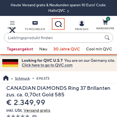
Heute Versand gratis & Neukunden sparen 10 Euro! Code:
Zum
Hauptinhalt
HalloQVC
springen
0
MENÜ
WARENKORB
TV-RÜCKBLICK
MEIN QVC
Lieblingsprodukt
finden
Wenn
Tagesangebot
Neu
30 Jahre QVC
Cool mit QVC
Vorschläge
verfügbar
sind,
verwenden
Sie
Schmuck
696373
die
CANADIAN DIAMONDS Ring 37 Brillanten
Pfeiltasten
zus. ca. 0,70ct Gold 585
nach
Gelöscht
€ 2.349,99
oben
und
inkl. USt,
Versand gratis
nach
(0)