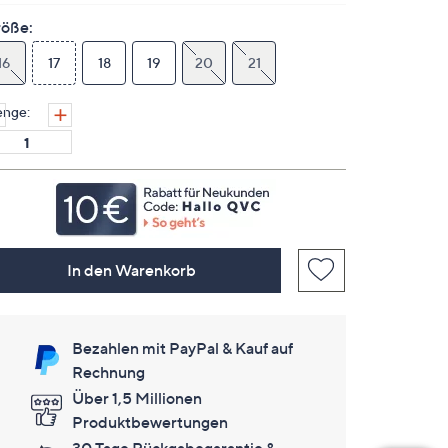
Bewertungen
lesen.
öße:
Link
auf
16
17
18
19
20
21
derselben
Seite.
nge:
In den Warenkorb
Bezahlen mit PayPal & Kauf auf
Rechnung
Über 1,5 Millionen
Produktbewertungen