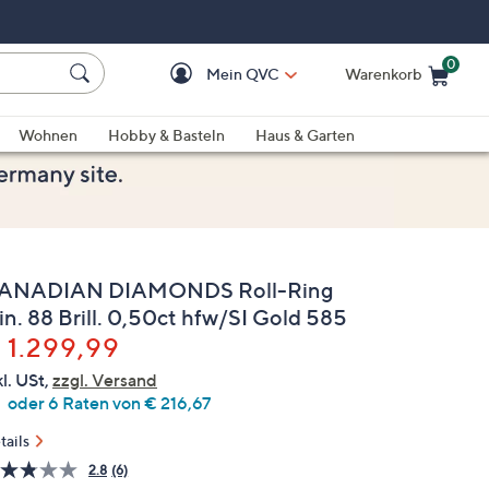
0
Mein QVC
Warenkorb
Einkaufswagen ist le
Wohnen
Hobby & Basteln
Haus & Garten
ANADIAN DIAMONDS Roll-Ring
in. 88 Brill. 0,50ct hfw/SI Gold 585
elöscht
 1.299,99
kl. USt,
zzgl. Versand
oder 6 Raten von € 216,67
tails
2.8
(6)
6