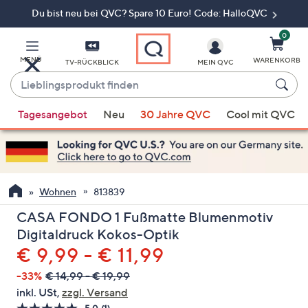
Du bist neu bei QVC? Spare 10 Euro! Code: HalloQVC
Zum
Hauptinhalt
springen
0
MENÜ
WARENKORB
TV-RÜCKBLICK
MEIN QVC
Lieblingsprodukt
finden
Wenn
Tagesangebot
Neu
30 Jahre QVC
Cool mit QVC
Vorschläge
verfügbar
sind,
verwenden
Sie
Wohnen
813839
die
CASA FONDO 1 Fußmatte Blumenmotiv
Pfeiltasten
Digitaldruck Kokos-Optik
nach
€ 9,99 - € 11,99
oben
und
-33%
€ 14,99 - € 19,99
nach
inkl. USt,
zzgl. Versand
unten