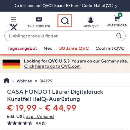
Du bist neu bei QVC? Spare 10 Euro! Code: HalloQVC
Zum
Hauptinhalt
springen
0
MENÜ
WARENKORB
TV-RÜCKBLICK
MEIN QVC
Lieblingsprodukt
finden
Wenn
Tagesangebot
Neu
30 Jahre QVC
Cool mit QVC
Vorschläge
verfügbar
sind,
verwenden
Sie
Wohnen
814199
die
CASA FONDO 1 Läufer Digitaldruck
Pfeiltasten
Kunstfell HeiQ-Ausrüstung
nach
€ 19,99 - € 44,99
oben
und
inkl. USt,
zzgl. Versand
nach
4.4
(5)
5
unten