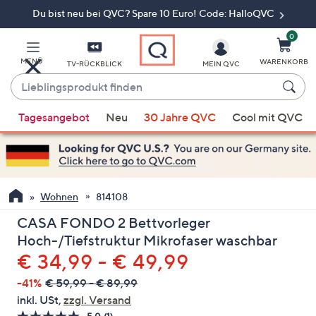
Du bist neu bei QVC? Spare 10 Euro! Code: HalloQVC
Zum
Hauptinhalt
springen
0
MENÜ
WARENKORB
TV-RÜCKBLICK
MEIN QVC
Lieblingsprodukt
finden
Wenn
Tagesangebot
Neu
30 Jahre QVC
Cool mit QVC
Vorschläge
verfügbar
sind,
verwenden
Sie
Wohnen
814108
die
CASA FONDO 2 Bettvorleger
Pfeiltasten
Hoch-/Tiefstruktur Mikrofaser waschbar
nach
€ 34,99 - € 49,99
oben
und
-41%
€ 59,99 - € 89,99
nach
inkl. USt,
zzgl. Versand
unten