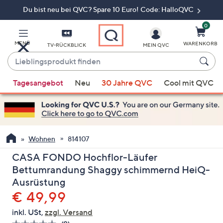
Du bist neu bei QVC? Spare 10 Euro! Code: HalloQVC
Zum
Hauptinhalt
springen
0
MENÜ
WARENKORB
TV-RÜCKBLICK
MEIN QVC
Lieblingsprodukt
finden
Wenn
Tagesangebot
Neu
30 Jahre QVC
Cool mit QVC
Vorschläge
verfügbar
sind,
verwenden
Sie
Wohnen
814107
die
CASA FONDO Hochflor-Läufer
Pfeiltasten
Bettumrandung Shaggy schimmernd HeiQ-
nach
Ausrüstung
oben
Gelöscht
€ 49,99
und
nach
inkl. USt,
zzgl. Versand
unten