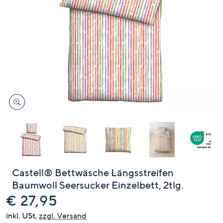
oder
wischen
Sie
auf
Touch-
Geräten
nach
links
bzw.
rechts,
um
diese
anzuzeigen.
Castell® Bettwäsche Längsstreifen
Baumwoll Seersucker Einzelbett, 2tlg.
Gelöscht
€ 27,95
inkl. USt,
zzgl. Versand