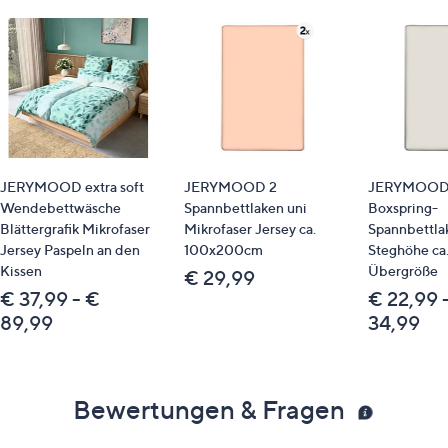
JERYMOOD extra soft
JERYMOOD 2
JERYMOOD 
Wendebettwäsche
Spannbettlaken uni
Boxspring-
Blättergrafik Mikrofaser
Mikrofaser Jersey ca.
Spannbettla
Jersey Paspeln an den
100x200cm
Steghöhe ca
Kissen
Übergröße
€ 29,99
€ 37,99 - €
€ 22,99 
89,99
34,99
Bewertungen & Fragen