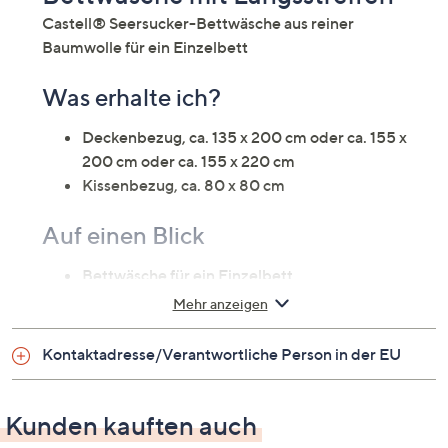
Castell® Seersucker-Bettwäsche aus reiner
Baumwolle für ein Einzelbett
Was erhalte ich?
Deckenbezug, ca. 135 x 200 cm oder ca. 155 x
200 cm oder ca. 155 x 220 cm
Kissenbezug, ca. 80 x 80 cm
Auf einen Blick
Bettwäsche für ein Einzelbett
Baumwoll-Seersucker
Mehr anzeigen
Design: Längsstreifen
Reißverschluss
Kontaktadresse/Verantwortliche Person in der EU
bügelfrei
schnell trocknend
hautsympathisch
Kunden kauften auch
atmungsaktiv