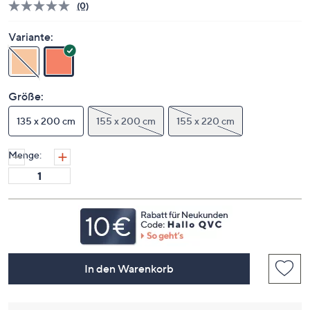
(0)
Bisher
gibt
es
Variante:
keine
Bewertungen
für
dieses
Produkt..
Größe:
Link
auf
135 x 200 cm
derselben
155 x 200 cm
155 x 220 cm
Seite.
Menge:
In den Warenkorb