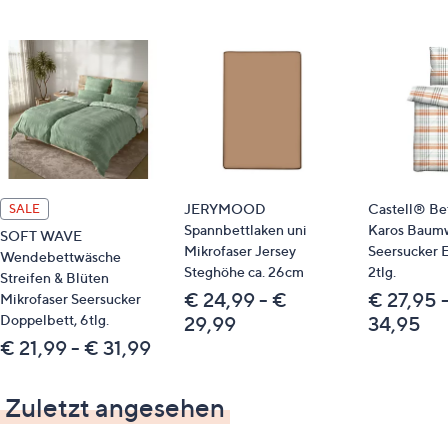
Bitte beachten
Dieser Artikel ist nicht an einen Paketshop, eine
Packstation oder ins Ausland lieferbar.
Qualitätshinweise
STANDARD 100 by OEKO-TEX®
JERYMOOD
Castell® Be
SALE
Spannbettlaken uni
Karos Baum
SOFT WAVE
Mikrofaser Jersey
Seersucker E
Wendebettwäsche
Steghöhe ca. 26cm
2tlg.
Streifen & Blüten
€ 24,99 - €
€ 27,95 
Mikrofaser Seersucker
Doppelbett, 6tlg.
29,99
34,95
€ 21,99 - € 31,99
Zuletzt angesehen