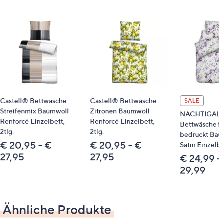
pflegeleicht
strapazierfähig
Material
100 % Baumwolle, gewebt
Pflege
Castell® Bettwäsche
Castell® Bettwäsche
SALE
Normalwäsche 60 °C
Streifenmix Baumwoll
Zitronen Baumwoll
NACHTIGA
trocknergeeignet
Renforcé Einzelbett,
Renforcé Einzelbett,
Bettwäsche f
2tlg.
2tlg.
bedruckt B
Identifikationsnummer
€ 20,95 - €
€ 20,95 - €
Satin Einzelb
27,95
27,95
€ 24,99 
GTIN: 4053855524807
29,99
Passende Produkte
Ähnliche Produkte
839945 Castell® Spannbettlaken