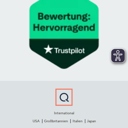
International
USA
Großbritannien
Italien
Japan