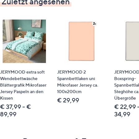
Zuletzt angesehen
JERYMOOD extra soft
JERYMOOD 2
JERYMOOD 
Wendebettwäsche
Spannbettlaken uni
Boxspring-
Blättergrafik Mikrofaser
Mikrofaser Jersey ca.
Spannbettla
Jersey Paspeln an den
100x200cm
Steghöhe ca
Kissen
Übergröße
€ 29,99
€ 37,99 - €
€ 22,99 
89,99
34,99