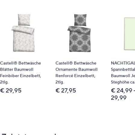
Dieser Artikel kann nicht an einen Paketshop oder eine
Packstation geliefert werden
Qualitätshinweise
STANDARD 100 by OEKO-TEX®
Castell® Bettwäsche
Castell® Bettwäsche
NACHTIGA
Blätter Baumwoll
Ornamente Baumwoll
Spannbettla
Feinbiber Einzelbett,
Renforcé Einzelbett,
Baumwoll Je
2tlg.
2tlg.
Steghöhe ca
€ 29,95
€ 27,95
€ 24,99 
29,99