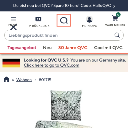
Du bist neu bei QVC? Spare 10 Euro! Code: HalloQVC
Zum
Hauptinhalt
springen
0
MENÜ
WARENKORB
TV-RÜCKBLICK
MEIN QVC
Lieblingsprodukt
finden
Wenn
Tagesangebot
Neu
30 Jahre QVC
Cool mit QVC
Vorschläge
verfügbar
sind,
verwenden
Sie
Wohnen
801715
die
Pfeiltasten
nach
oben
und
nach
unten