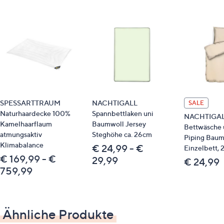
Material
100 % Baumwolle, gewebt
Pflege
Normalwäsche 60°
trocknergeeignet
SPESSARTTRAUM
NACHTIGALL
SALE
Naturhaardecke 100%
Spannbettlaken uni
NACHTIGA
Identifikationsnummer
Kamelhaarflaum
Baumwoll Jersey
Bettwäsche 
atmungsaktiv
Steghöhe ca. 26cm
Piping Baum
GTIN: 4053855536879
Klimabalance
€ 24,99 - €
Einzelbett, 2
€ 169,99 - €
29,99
€ 24,99
Passende Produkte
759,99
Spannbettlaken: 839945
Bitte beachten
Ähnliche Produkte