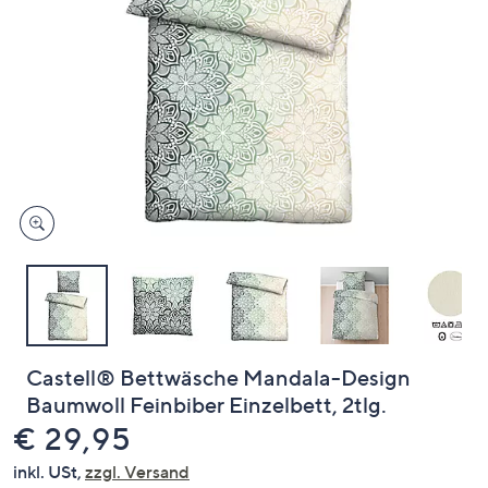
oder
wischen
Sie
auf
Touch-
Geräten
nach
links
bzw.
rechts,
um
diese
anzuzeigen.
Castell® Bettwäsche Mandala-Design
Baumwoll Feinbiber Einzelbett, 2tlg.
Gelöscht
€ 29,95
inkl. USt,
zzgl. Versand