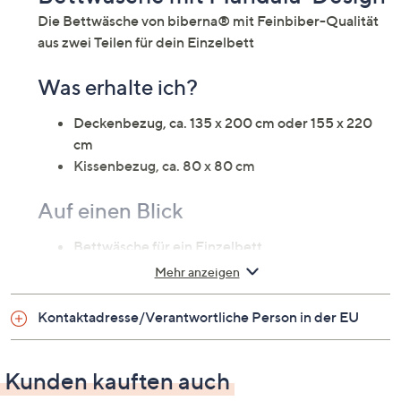
Die Bettwäsche von biberna® mit Feinbiber-Qualität
aus zwei Teilen für dein Einzelbett
Was erhalte ich?
Deckenbezug, ca. 135 x 200 cm oder 155 x 220
cm
Kissenbezug, ca. 80 x 80 cm
Auf einen Blick
Bettwäsche für ein Einzelbett
Feinbiber
Mehr anzeigen
Design Vorderseite: Mandala-Design
Design Rückseite: Mandala-Design
Kontaktadresse/Verantwortliche Person in der EU
hautsympathisch
atmungsaktiv
wohlig warm
Kunden kauften auch
Reißverschluss