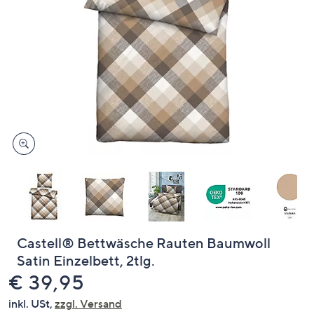
oder
wischen
Sie
auf
Touch-
Geräten
nach
links
bzw.
rechts,
um
diese
anzuzeigen.
Castell® Bettwäsche Rauten Baumwoll
Satin Einzelbett, 2tlg.
Gelöscht
€ 39,95
inkl. USt,
zzgl. Versand