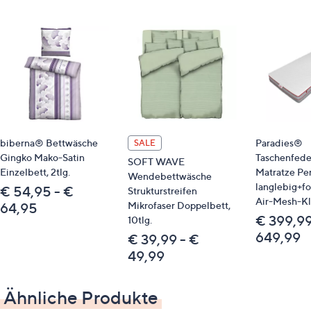
Design: Rauten
bügelleicht
angenehm glatte Oberfläche
hautsympathisch
atmungsaktiv
pflegeleicht
feiner Glanz
Material
biberna® Bettwäsche
Paradies®
SALE
Gingko Mako-Satin
Taschenfede
SOFT WAVE
100 % Baumwolle/Satin, gewebt
Einzelbett, 2tlg.
Matratze Pe
Wendebettwäsche
langlebig+fo
€ 54,95 - €
Strukturstreifen
Pflege
Air-Mesh-K
Mikrofaser Doppelbett,
64,95
€ 399,99
10tlg.
Normalwäsche 60°
649,99
€ 39,99 - €
trocknergeeignet
49,99
Identifikationsnummer
Ähnliche Produkte
GTIN: 4053855507862