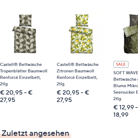
Passende Produkte
Spannbettlaken: 839945
Bitte beachten
Dieser Artikel ist nicht an einen Paketshop, eine
Packstation oder ins Ausland lieferbar.
Castell® Bettwäsche
Castell® Bettwäsche
SALE
Tropenblätter Baumwoll
Zitronen Baumwoll
SOFT WAV
Qualitätshinweise
Renforcé Einzelbett,
Renforcé Einzelbett,
Bettwäsche 
2tlg.
2tlg.
Blume Mikro
STANDARD 100 by OEKO-TEX®
€ 20,95 - €
€ 20,95 - €
Seersucker E
2tlg.
27,95
27,95
€ 12,99 
18,99
Zuletzt angesehen