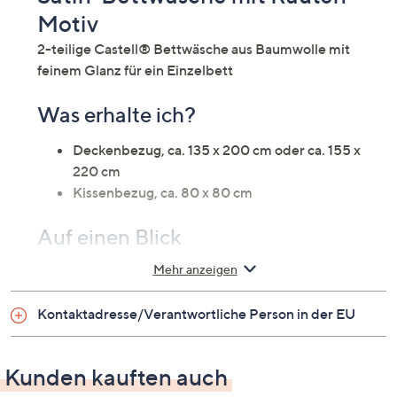
Motiv
2-teilige Castell® Bettwäsche aus Baumwolle mit
feinem Glanz für ein Einzelbett
Was erhalte ich?
Deckenbezug, ca. 135 x 200 cm oder ca. 155 x
220 cm
Kissenbezug, ca. 80 x 80 cm
Auf einen Blick
Mehr anzeigen
Bettwäsche für ein Einzelbett
Baumwoll-Satin
Kontaktadresse/Verantwortliche Person in der EU
feinfädig
dicht gewebt
aus naturreiner gekämmter Mako-Baumwolle
Kunden kauften auch
elegantes Seidenfinish