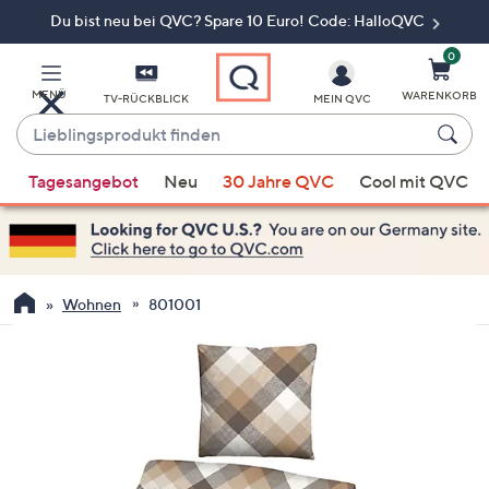
Du bist neu bei QVC? Spare 10 Euro! Code: HalloQVC
Zum
Hauptinhalt
springen
0
MENÜ
WARENKORB
TV-RÜCKBLICK
MEIN QVC
Lieblingsprodukt
finden
Wenn
Tagesangebot
Neu
30 Jahre QVC
Cool mit QVC
Vorschläge
verfügbar
sind,
verwenden
Sie
Wohnen
801001
die
Pfeiltasten
nach
oben
und
nach
unten