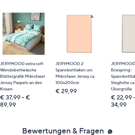
JERYMOOD extra soft
JERYMOOD 2
JERYMOOD 
Wendebettwäsche
Spannbettlaken uni
Boxspring-
Blättergrafik Mikrofaser
Mikrofaser Jersey ca.
Spannbettla
Jersey Paspeln an den
100x200cm
Steghöhe ca
Kissen
Übergröße
€ 29,99
€ 37,99 - €
€ 22,99 
89,99
34,99
Bewertungen & Fragen