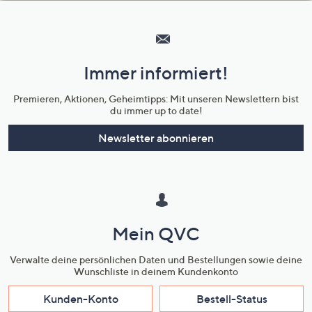
Hilfeseiten,
Service
und
Immer informiert!
Unternehmensinformationen
Premieren, Aktionen, Geheimtipps: Mit unseren Newslettern bist
du immer up to date!
Newsletter abonnieren
Mein QVC
Verwalte deine persönlichen Daten und Bestellungen sowie deine
Wunschliste in deinem Kundenkonto
Kunden-Konto
Bestell-Status