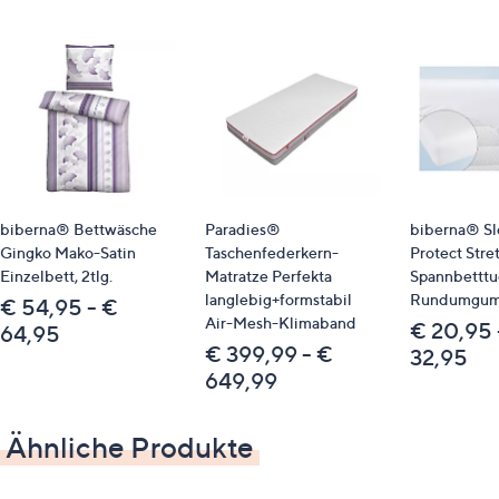
schmutz- und fleckabweisend
schnell trocknend
strapazierfähig
Farbe: pistaziengrün
Material
Vorderseite: 100 % Polyester
Rückseite: 100 % Polyamid
biberna® Bettwäsche
Paradies®
biberna® Sl
Pflege
Gingko Mako-Satin
Taschenfederkern-
Protect Stre
Normalwäsche 40 °C
Einzelbett, 2tlg.
Matratze Perfekta
Spannbetttu
trocknergeeignet
langlebig+formstabil
Rundumgum
€ 54,95 - €
Air-Mesh-Klimaband
€ 20,95 
Identifikationsnummer
64,95
€ 399,99 - €
32,95
GTIN: 4053855517403
649,99
Ähnliche Produkte
Bitte beachten
Dieser Artikel ist nicht an einen Paketshop, eine