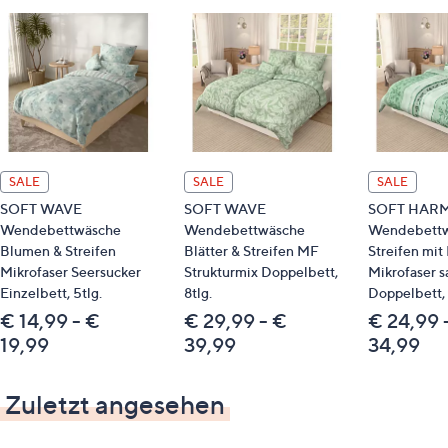
Packstation oder ins Ausland lieferbar.
Qualitätshinweise
STANDARD 100 by OEKO-TEX®
SALE
SALE
SALE
SOFT WAVE
SOFT WAVE
SOFT HAR
Wendebettwäsche
Wendebettwäsche
Wendebett
Blumen & Streifen
Blätter & Streifen MF
Streifen mit
Mikrofaser Seersucker
Strukturmix Doppelbett,
Mikrofaser 
Einzelbett, 5tlg.
8tlg.
Doppelbett, 
€ 14,99 - €
€ 29,99 - €
€ 24,99 
19,99
39,99
34,99
Zuletzt angesehen