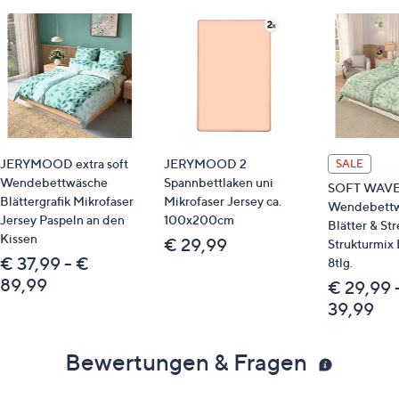
JERYMOOD extra soft
JERYMOOD 2
SALE
Wendebettwäsche
Spannbettlaken uni
SOFT WAV
Blättergrafik Mikrofaser
Mikrofaser Jersey ca.
Wendebett
Jersey Paspeln an den
100x200cm
Blätter & St
Kissen
€ 29,99
Strukturmix 
€ 37,99 - €
8tlg.
89,99
€ 29,99 
39,99
Bewertungen & Fragen