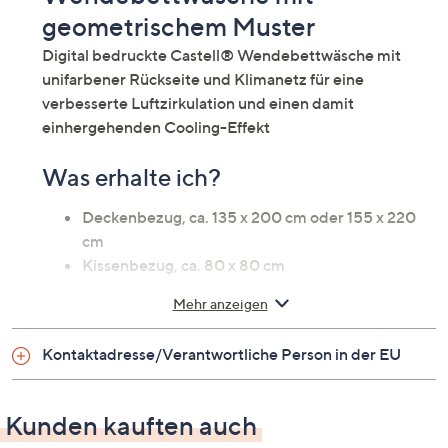
geometrischem Muster
Digital bedruckte Castell® Wendebettwäsche mit
unifarbener Rückseite und Klimanetz für eine
verbesserte Luftzirkulation und einen damit
einhergehenden Cooling-Effekt
Was erhalte ich?
Deckenbezug, ca. 135 x 200 cm oder 155 x 220
cm
Kissenbezug, ca. 80 x 80 cm
Auf einen Blick
Mehr anzeigen
Wendebettwäsche für ein Einzelbett
Vorderseite Mikrofaser, Rückseite Polyamid
Kontaktadresse/Verantwortliche Person in der EU
Design Vorderseite: Geometrie
Design Rückseite: uni
Kunden kauften auch
Klimanetz auf der Rückseite für bessere
Luftzirkulation