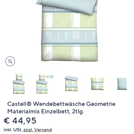
oder
wischen
Sie
auf
Touch-
Geräten
nach
links
bzw.
rechts,
um
diese
anzuzeigen.
Castell® Wendebettwäsche Geometrie
Materialmix Einzelbett, 2tlg.
Gelöscht
€ 44,95
inkl. USt,
zzgl. Versand