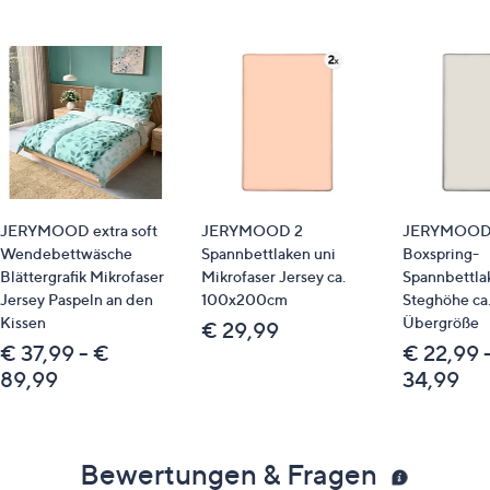
JERYMOOD extra soft
JERYMOOD 2
JERYMOOD 
Wendebettwäsche
Spannbettlaken uni
Boxspring-
Blättergrafik Mikrofaser
Mikrofaser Jersey ca.
Spannbettla
Jersey Paspeln an den
100x200cm
Steghöhe ca
Kissen
Übergröße
€ 29,99
€ 37,99 - €
€ 22,99 
89,99
34,99
Bewertungen & Fragen