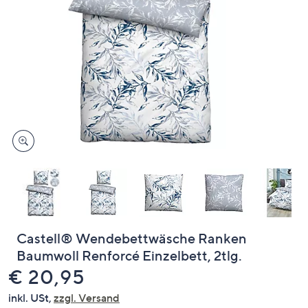
oder
wischen
Sie
auf
Touch-
Geräten
nach
links
bzw.
rechts,
um
diese
anzuzeigen.
Castell® Wendebettwäsche Ranken
Baumwoll Renforcé Einzelbett, 2tlg.
Gelöscht
€ 20,95
inkl. USt,
zzgl. Versand