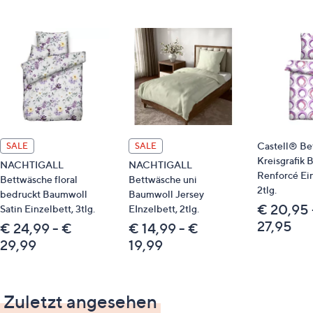
Dieser Artikel ist nicht an einen Paketshop, eine
Packstation oder ins Ausland lieferbar.
Qualitätshinweise
STANDARD 100 by OEKO-TEX®
Castell® Be
SALE
SALE
Kreisgrafik
NACHTIGALL
NACHTIGALL
Renforcé Ein
Bettwäsche floral
Bettwäsche uni
2tlg.
bedruckt Baumwoll
Baumwoll Jersey
€ 20,95 
Satin Einzelbett, 3tlg.
EInzelbett, 2tlg.
27,95
€ 24,99 - €
€ 14,99 - €
29,99
19,99
Zuletzt angesehen