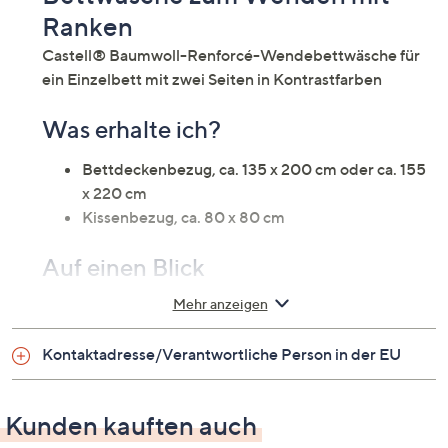
Ranken
Castell® Baumwoll-Renforcé-Wendebettwäsche für
ein Einzelbett mit zwei Seiten in Kontrastfarben
Was erhalte ich?
Bettdeckenbezug, ca. 135 x 200 cm oder ca. 155
x 220 cm
Kissenbezug, ca. 80 x 80 cm
Auf einen Blick
Mehr anzeigen
Wendebettwäsche für ein Einzelbett
Baumwoll Renforcé
Kontaktadresse/Verantwortliche Person in der EU
Design Vorderseite: Ranken
Design Rückseite: Ranken (Kontrastfarbe)
hautsympathisch
Kunden kauften auch
atmungsaktiv