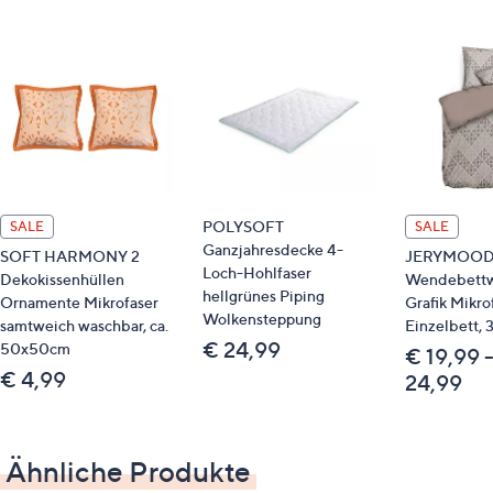
strapazierfähig
Farbe: grau
Material
100 % Baumwolle/ Renforcé, gewebt
Pflege
POLYSOFT
Maschinenwäsche
SALE
SALE
Ganzjahresdecke 4-
SOFT HARMONY 2
JERYMOOD e
Loch-Hohlfaser
Identifikationsnummer
Dekokissenhüllen
Wendebett
hellgrünes Piping
Ornamente Mikrofaser
Grafik Mikro
Wolkensteppung
samtweich waschbar, ca.
Einzelbett, 3
GTIN: 4053855486297
€ 24,99
50x50cm
€ 19,99 
Passende Produkte
€ 4,99
24,99
Spannbettlaken: 839945
Ähnliche Produkte
Bitte beachten