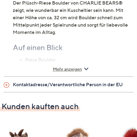
Der Plüsch-Riese Boulder von CHARLIE BEARS®
zeigt, wie wunderbar ein Kuscheltier sein kann. Mit
einer Höhe von ca. 32 cm wird Boulder schnell zum
Mittelpunkt jeder Spielrunde und sorgt für liebevolle
Momente im Alltag.
Auf einen Blick
Riese Boulder
aus weichem Plüsch
Mehr anzeigen
voll bewegliche Glieder
geeignet für Kinder ab 18 Monate
Kontaktadresse/Verantwortliche Person in der EU
Maße
Kunden kauften auch
Höhe: ca. 32 cm
Material
Überzug: 100 % Plüsch