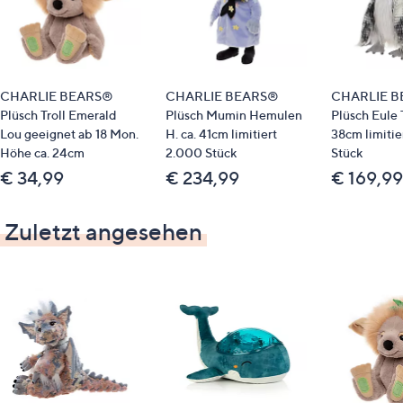
CHARLIE BEARS®
CHARLIE BEARS®
CHARLIE 
Plüsch Troll Emerald
Plüsch Mumin Hemulen
Plüsch Eule T
Lou geeignet ab 18 Mon.
H. ca. 41cm limitiert
38cm limitie
Höhe ca. 24cm
2.000 Stück
Stück
€ 34,99
€ 234,99
€ 169,99
Zuletzt angesehen