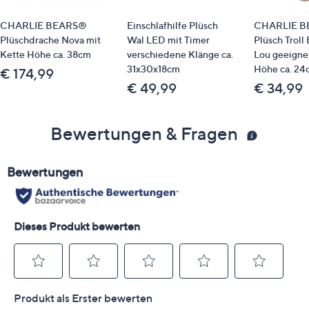
CHARLIE BEARS®
Einschlafhilfe Plüsch
CHARLIE 
Plüschdrache Nova mit
Wal LED mit Timer
Plüsch Troll
Kette Höhe ca. 38cm
verschiedene Klänge ca.
Lou geeignet
31x30x18cm
Höhe ca. 24
€ 174,99
€ 49,99
€ 34,99
Bewertungen & Fragen