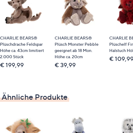
Füllung: Polyesterfaser, Polypropylen-Pellets
Pflege
Maschinenwäsche
CHARLIE BEARS®
CHARLIE BEARS®
CHARLIE 
Plüschdrache Feldspar
Plüsch Monster Pebble
Plüschelf Fir
Höhe ca. 43cm limitiert
geeignet ab 18 Mon.
Halstuch Hö
2.000 Stück
Höhe ca. 20cm
€ 109,9
€ 199,99
€ 39,99
Ähnliche Produkte