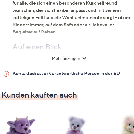
für alle, die sich einen besonderen Kuschelfreund
wünschen, der sich flexibel anpasst und mit seinem
zotteligen Fell für viele Wohlfühlmomente sorgt – ob im
Kinderzimmer, auf dem Sofa oder als liebevoller
Begleiter auf Reisen.
Auf einen Blick
Mehr anzeigen
Plüschbär mit Schleife um den Hals
ca. 36 cm hoch
voll bewegliche Glieder
Kontaktadresse/Verantwortliche Person in der EU
geeignet für Kinder ab 3 Jahren
Kunden kauften auch
Material
100 % Plüsch
Bitte beachten