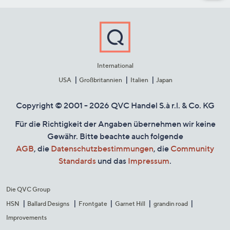
International
USA
Großbritannien
Italien
Japan
Copyright © 2001 - 2026 QVC Handel S.à r.l. & Co. KG
Für die Richtigkeit der Angaben übernehmen wir keine
Gewähr. Bitte beachte auch folgende
AGB
, die
Datenschutzbestimmungen
, die
Community
Standards
und das
Impressum
.
Die QVC Group
HSN
Ballard Designs
Frontgate
Garnet Hill
grandin road
Improvements