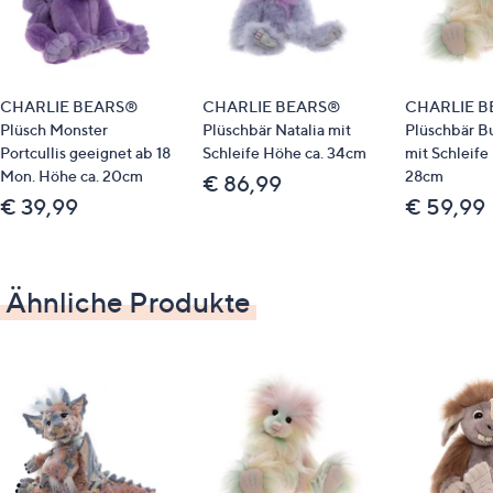
Dieser Artikel kann nicht an einen Paketshop
oder eine Packstation bestellt werden.
Eine Lieferung ins Ausland ist leider nicht
möglich.
CHARLIE BEARS®
CHARLIE BEARS®
CHARLIE 
Plüsch Monster
Plüschbär Natalia mit
Plüschbär 
Portcullis geeignet ab 18
Schleife Höhe ca. 34cm
mit Schleife
Mon. Höhe ca. 20cm
28cm
€ 86,99
€ 39,99
€ 59,99
Ähnliche Produkte