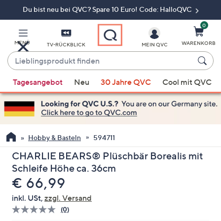
Du bist neu bei QVC? Spare 10 Euro! Code: HalloQVC
Zum
Hauptinhalt
springen
0
MENÜ
WARENKORB
TV-RÜCKBLICK
MEIN QVC
Lieblingsprodukt
finden
Wenn
Tagesangebot
Neu
30 Jahre QVC
Cool mit QVC
Vorschläge
verfügbar
sind,
verwenden
Sie
Hobby & Basteln
594711
die
CHARLIE BEARS® Plüschbär Borealis mit
Pfeiltasten
Schleife Höhe ca. 36cm
nach
Gelöscht
€ 66,99
oben
und
inkl. USt,
zzgl. Versand
nach
(0)
Bisher
unten