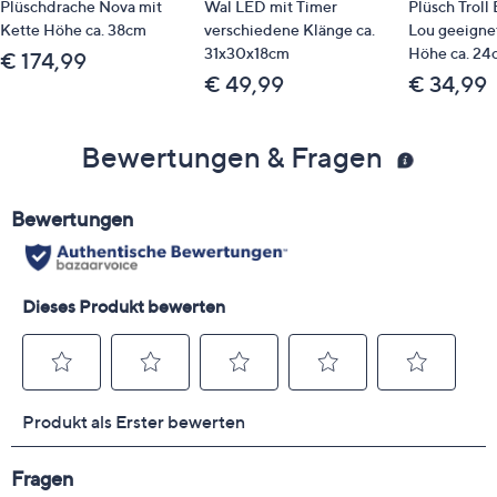
Plüschdrache Nova mit
Wal LED mit Timer
Plüsch Troll
Kette Höhe ca. 38cm
verschiedene Klänge ca.
Lou geeignet
31x30x18cm
Höhe ca. 24
€ 174,99
€ 49,99
€ 34,99
Bewertungen & Fragen