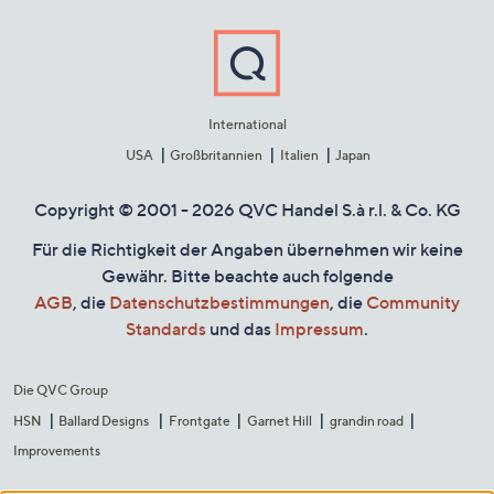
International
USA
Großbritannien
Italien
Japan
Copyright © 2001 - 2026 QVC Handel S.à r.l. & Co. KG
Für die Richtigkeit der Angaben übernehmen wir keine
Gewähr. Bitte beachte auch folgende
AGB
, die
Datenschutzbestimmungen
, die
Community
Standards
und das
Impressum
.
Die QVC Group
HSN
Ballard Designs
Frontgate
Garnet Hill
grandin road
Improvements