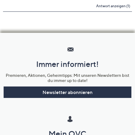
Hilfeseiten,
Service
und
Immer informiert!
Unternehmensinformationen
Premieren, Aktionen, Geheimtipps: Mit unseren Newslettern bist
du immer up to date!
Newsletter abonnieren
Mein QVC