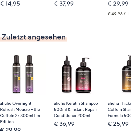
€ 14,95
€ 37,99
€ 29,99
€ 49,98 /1 l
Zuletzt angesehen
ahuhu Overnight
ahuhu Keratin Shampoo
ahuhu Thick
Refresh Mousse + Bio
500ml & Instant Repair
Coffein Sh
Coffein 2x 300ml lim
Conditioner 200ml
Formula 50
Edition
€ 36,99
€ 25,99
€ 29,99