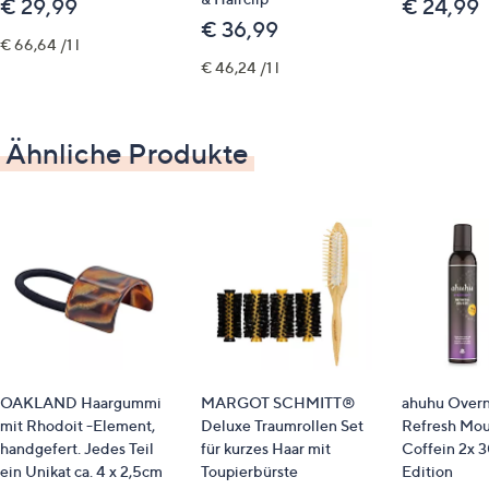
€ 29,99
€ 24,99
geben, in die Kopfhaut einmassieren, mit Wasser
€ 36,99
langsam aufschäumen und gründlich ausspülen
€ 66,64 /1 l
€ 46,24 /1 l
Identifikationsnummer
GTIN: 5056379590548
Ähnliche Produkte
OAKLAND Haargummi
MARGOT SCHMITT®
ahuhu Overn
mit Rhodoit -Element,
Deluxe Traumrollen Set
Refresh Mou
handgefert. Jedes Teil
für kurzes Haar mit
Coffein 2x 
ein Unikat ca. 4 x 2,5cm
Toupierbürste
Edition