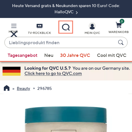
Heute Versand gratis & Neukunden sparen 10 Euro! Code:
Zum
Hauptinhalt
HalloQVC
springen
0
MENÜ
WARENKORB
TV-RÜCKBLICK
MEIN QVC
Lieblingsprodukt
finden
Wenn
Tagesangebot
Neu
30 Jahre QVC
Cool mit QVC
Vorschläge
verfügbar
sind,
verwenden
Sie
Beauty
296785
die
Pfeiltasten
nach
oben
und
nach