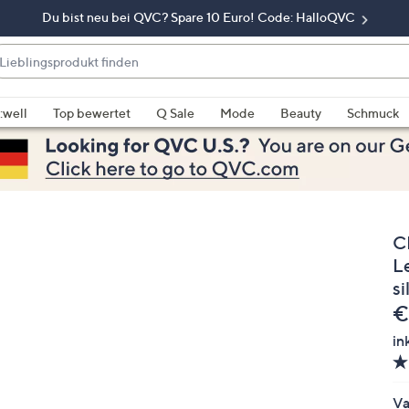
Du bist neu bei QVC? Spare 10 Euro! Code: HalloQVC
eblingsprodukt
nden
enn
rschläge
:well
Top bewertet
Q Sale
Mode
Beauty
Schmuck
rfügbar
nd,
erwenden
e
e
C
eiltasten
ach
L
ben
s
nd
G
€
ach
in
nten
der
ischen
Va