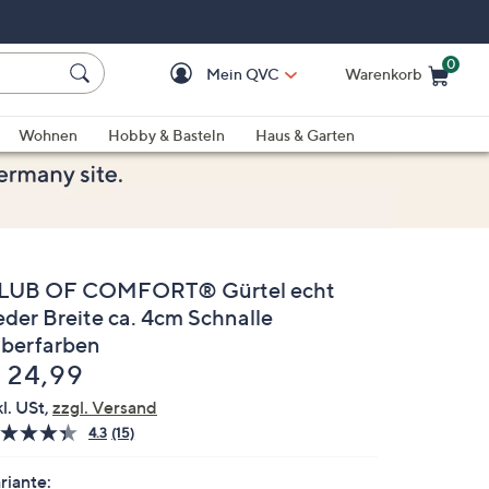
0
Mein QVC
Warenkorb
Einkaufswagen ist le
Wohnen
Hobby & Basteln
Haus & Garten
LUB OF COMFORT® Gürtel echt
eder Breite ca. 4cm Schnalle
ilberfarben
elöscht
 24,99
kl. USt,
zzgl. Versand
4.3
(15)
15
Bewertungen
lesen.
riante: