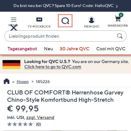
Du bist neu bei QVC? Spare 10 Euro! Code: HalloQVC
Zum
Hauptinhalt
springen
0
MENÜ
WARENKORB
TV-RÜCKBLICK
MEIN QVC
Lieblingsprodukt
finden
Wenn
Tagesangebot
Neu
30 Jahre QVC
Cool mit QVC
Vorschläge
verfügbar
sind,
verwenden
Sie
Hosen
145226
die
CLUB OF COMFORT® Herrenhose Garvey
Pfeiltasten
Chino-Style Komfortbund High-Stretch
nach
Gelöscht
€ 99,95
oben
und
inkl. USt,
zzgl. Versand
nach
(0)
Bisher
unten