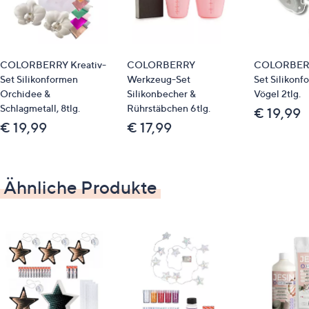
COLORBERRY Kreativ-
COLORBERRY
COLORBERR
Set Silikonformen
Werkzeug-Set
Set Silikon
Orchidee &
Silikonbecher &
Vögel 2tlg.
Schlagmetall, 8tlg.
Rührstäbchen 6tlg.
€ 19,99
€ 19,99
€ 17,99
Ähnliche Produkte