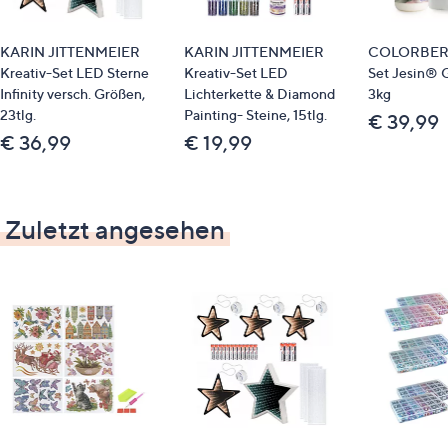
KARIN JITTENMEIER
KARIN JITTENMEIER
COLORBERR
Kreativ-Set LED Sterne
Kreativ-Set LED
Set Jesin® 
Infinity versch. Größen,
Lichterkette & Diamond
3kg
23tlg.
Painting- Steine, 15tlg.
€ 39,99
€ 36,99
€ 19,99
Zuletzt angesehen