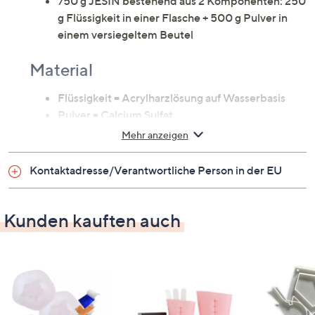
750 g JESIN bestehend aus 2 Komponenten: 250
g Flüssigkeit in einer Flasche + 500 g Pulver in
einem versiegeltem Beutel
Material
Flüssigkeit = Acrylharzlösung auf Wasserbasis
Pulver = Calcium Sulfat
Mehr anzeigen
Kontaktadresse/Verantwortliche Person in der EU
Kunden kauften auch