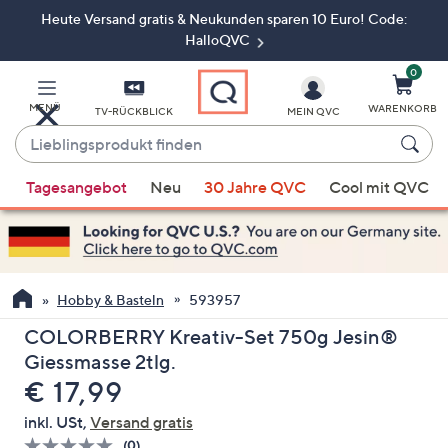
Heute Versand gratis & Neukunden sparen 10 Euro! Code:
Zum
Hauptinhalt
HalloQVC
springen
0
MENÜ
WARENKORB
TV-RÜCKBLICK
MEIN QVC
Lieblingsprodukt
finden
Wenn
Tagesangebot
Neu
30 Jahre QVC
Cool mit QVC
Vorschläge
verfügbar
sind,
verwenden
Sie
Hobby & Basteln
593957
die
COLORBERRY Kreativ-Set 750g Jesin®
Pfeiltasten
Giessmasse 2tlg.
nach
Gelöscht
€ 17,99
oben
und
inkl. USt,
Versand gratis
nach
(0)