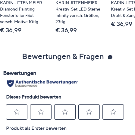
KARIN JITTENMEIER
KARIN JITTENMEIER
KARIN JIT
Diamond Painting
Kreativ-Set LED Sterne
Kreativ-Set P
Fensterfolien-Set
Infinity versch. Größen,
Draht & Zang
versch. Motive 10tlg.
23tlg.
€ 36,99
€ 36,99
€ 36,99
Bewertungen & Fragen