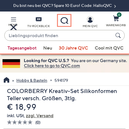
Du bist neu bei QVC? Spare 10 Euro! Code: HalloQVC
Zum
Hauptinhalt
springen
0
MENÜ
WARENKORB
TV-RÜCKBLICK
MEIN QVC
Lieblingsprodukt
finden
Wenn
Tagesangebot
Neu
30 Jahre QVC
Cool mit QVC
Vorschläge
verfügbar
sind,
verwenden
Sie
Hobby & Basteln
594179
die
COLORBERRY Kreativ-Set Silikonformen
Pfeiltasten
Teller versch. Größen, 3tlg.
nach
Gelöscht
€ 18,99
oben
und
inkl. USt,
zzgl. Versand
nach
(0)
Bisher
unten