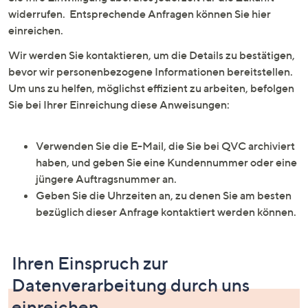
oder
widerrufen. Entsprechende Anfragen können Sie hier
wischen
einreichen.
Sie
Wir werden Sie kontaktieren, um die Details zu bestätigen,
auf
bevor wir personenbezogene Informationen bereitstellen.
Touch-
Um uns zu helfen, möglichst effizient zu arbeiten, befolgen
Geräten
Sie bei Ihrer Einreichung diese Anweisungen:
nach
links
bzw.
Verwenden Sie die E-Mail, die Sie bei QVC archiviert
rechts,
haben, und geben Sie eine Kundennummer oder eine
um
jüngere Auftragsnummer an.
diese
Geben Sie die Uhrzeiten an, zu denen Sie am besten
anzuzeigen.
bezüglich dieser Anfrage kontaktiert werden können.
Ihren Einspruch zur
Datenverarbeitung durch uns
einreichen