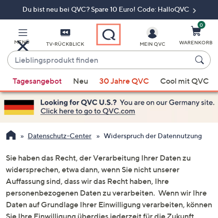
Du bist neu bei QVC? Spare 10 Euro! Code: HalloQVC
Zum
Hauptinhalt
springen
0
MENÜ
WARENKORB
TV-RÜCKBLICK
MEIN QVC
Lieblingsprodukt
finden
Wenn
Tagesangebot
Neu
30 Jahre QVC
Cool mit QVC
Vorschläge
verfügbar
sind,
verwenden
Sie
Datenschutz-Center
Widerspruch der Datennutzung
die
Pfeiltasten
Sie haben das Recht, der Verarbeitung Ihrer Daten zu
nach
widersprechen, etwa dann, wenn Sie nicht unserer
oben
Auffassung sind, dass wir das Recht haben, Ihre
und
personenbezogenen Daten zu verarbeiten. Wenn wir Ihre
nach
Daten auf Grundlage Ihrer Einwilligung verarbeiten, können
unten
Sie Ihre Einwilligung überdies jederzeit für die Zukunft