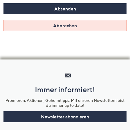
Absenden
Abbrechen
Hilfeseiten,
Service
und
Immer informiert!
Unternehmensinformationen
Premieren, Aktionen, Geheimtipps: Mit unseren Newslettern bist
du immer up to date!
Newsletter abonnieren