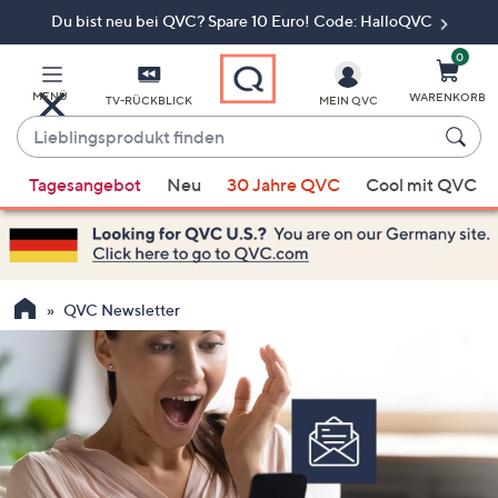
Du bist neu bei QVC? Spare 10 Euro! Code: HalloQVC
Zum
Hauptinhalt
springen
0
MENÜ
WARENKORB
TV-RÜCKBLICK
MEIN QVC
Lieblingsprodukt
finden
Wenn
Tagesangebot
Neu
30 Jahre QVC
Cool mit QVC
Vorschläge
verfügbar
sind,
verwenden
Sie
QVC Newsletter
die
Pfeiltasten
nach
oben
und
nach
unten