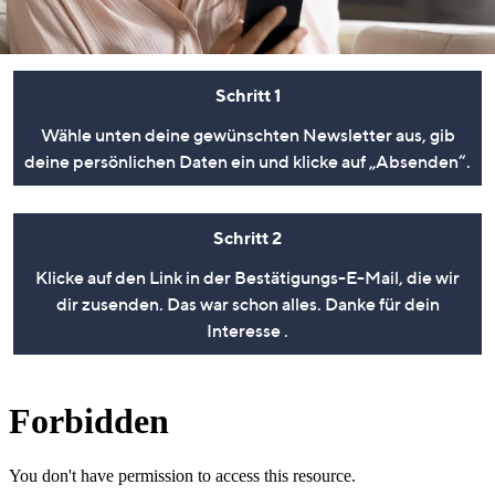
oder
wischen
Sie
Schritt 1
auf
Touch-
Wähle unten deine gewünschten Newsletter aus, gib
Geräten
deine persönlichen Daten ein und klicke auf „Absenden“.
nach
links
bzw.
Schritt 2
rechts,
Klicke auf den Link in der Bestätigungs-E-Mail, die wir
um
dir zusenden. Das war schon alles. Danke für dein
diese
Interesse .
anzuzeigen.