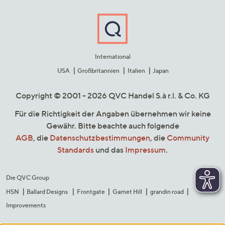
International
USA
Großbritannien
Italien
Japan
Copyright © 2001 - 2026 QVC Handel S.à r.l. & Co. KG
Für die Richtigkeit der Angaben übernehmen wir keine
Gewähr. Bitte beachte auch folgende
AGB
, die
Datenschutzbestimmungen
, die
Community
Standards
und das
Impressum
.
Die QVC Group
HSN
Ballard Designs
Frontgate
Garnet Hill
grandin road
Improvements