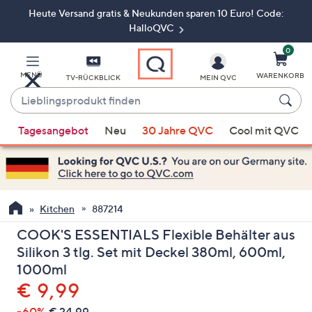
Heute Versand gratis & Neukunden sparen 10 Euro! Code:
Zum
Hauptinhalt
HalloQVC
springen
0
MENÜ
WARENKORB
TV-RÜCKBLICK
MEIN QVC
Lieblingsprodukt
finden
Wenn
Tagesangebot
Neu
30 Jahre QVC
Cool mit QVC
Vorschläge
verfügbar
sind,
verwenden
Sie
Kitchen
887214
die
COOK'S ESSENTIALS Flexible Behälter aus
Pfeiltasten
Silikon 3 tlg. Set mit Deckel 380ml, 600ml,
nach
1000ml
oben
Gelöscht
€ 9,99
und
nach
-60%
€ 24,99