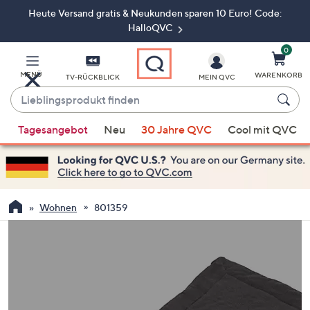
Heute Versand gratis & Neukunden sparen 10 Euro! Code:
Zum
Hauptinhalt
HalloQVC
springen
0
MENÜ
WARENKORB
TV-RÜCKBLICK
MEIN QVC
Lieblingsprodukt
finden
Wenn
Tagesangebot
Neu
30 Jahre QVC
Cool mit QVC
Vorschläge
verfügbar
sind,
verwenden
Sie
Wohnen
801359
die
Pfeiltasten
nach
oben
und
nach