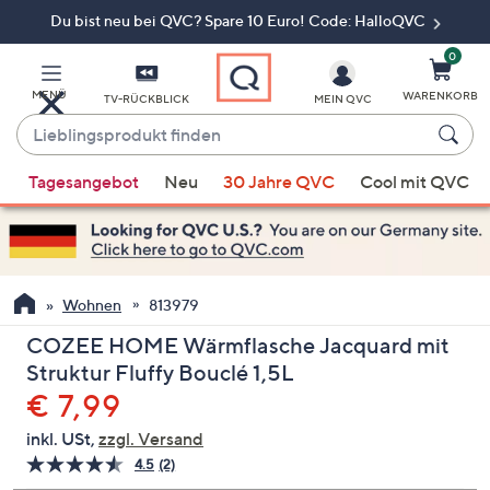
Du bist neu bei QVC? Spare 10 Euro! Code: HalloQVC
Zum
Hauptinhalt
springen
0
MENÜ
WARENKORB
TV-RÜCKBLICK
MEIN QVC
Lieblingsprodukt
finden
Wenn
Tagesangebot
Neu
30 Jahre QVC
Cool mit QVC
Vorschläge
verfügbar
sind,
verwenden
Sie
Wohnen
813979
die
COZEE HOME Wärmflasche Jacquard mit
Pfeiltasten
Struktur Fluffy Bouclé 1,5L
nach
Gelöscht
€ 7,99
oben
und
inkl. USt,
zzgl. Versand
nach
4.5
(2)
2
unten