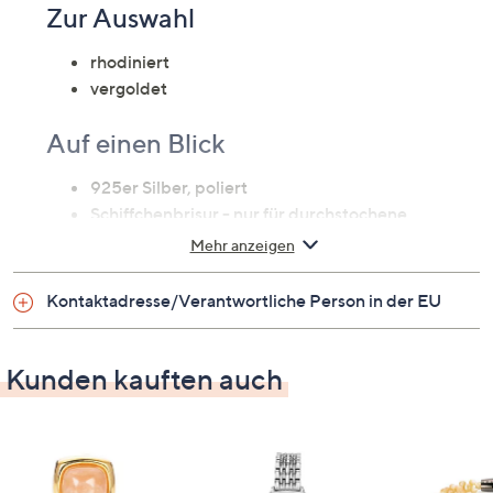
Zur Auswahl
rhodiniert
vergoldet
Auf einen Blick
925er Silber, poliert
Schiffchenbrisur - nur für durchstochene
Ohrläppchen geeignet
Mehr anzeigen
Maße
Kontaktadresse/Verantwortliche Person in der EU
Höhe: ca. 2,0 cm
Breite: ca. 0,5 cm
Kunden kauften auch
Gewicht
mindestens 2,88 g