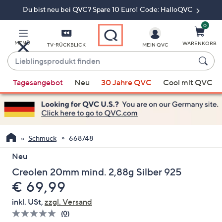
Du bist neu bei QVC? Spare 10 Euro! Code: HalloQVC
Zum
Hauptinhalt
springen
0
MENÜ
WARENKORB
TV-RÜCKBLICK
MEIN QVC
Lieblingsprodukt
finden
Wenn
Tagesangebot
Neu
30 Jahre QVC
Cool mit QVC
Vorschläge
verfügbar
sind,
verwenden
Sie
Schmuck
668748
die
Neu
Pfeiltasten
Creolen 20mm mind. 2,88g Silber 925
nach
Gelöscht
oben
€ 69,99
und
inkl. USt,
zzgl. Versand
nach
(0)
Bisher
unten