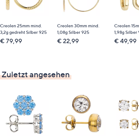
Creolen 25mm mind.
Creolen 30mm mind.
Creolen 15
3,2g gedreht Silber 925
1,08g Silber 925
1,98g Silber
€ 79,99
€ 22,99
€ 49,99
Zuletzt angesehen