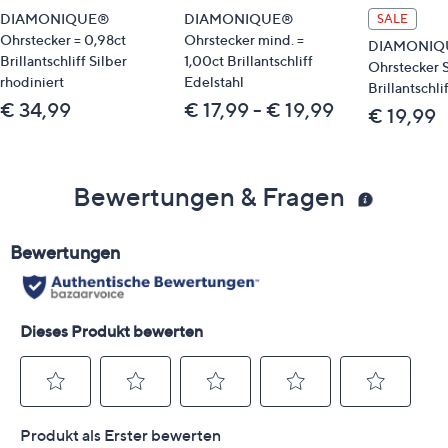
DIAMONIQUE®
DIAMONIQUE®
SALE
Ohrstecker = 0,98ct
Ohrstecker mind. =
DIAMONIQU
Brillantschliff Silber
1,00ct Brillantschliff
Ohrstecker S
rhodiniert
Edelstahl
Brillantschli
€ 34,99
€ 17,99 - € 19,99
€ 19,99
Bewertungen & Fragen