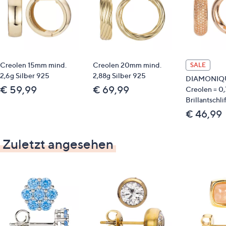
Creolen 15mm mind.
Creolen 20mm mind.
SALE
2,6g Silber 925
2,88g Silber 925
DIAMONIQ
€ 59,99
€ 69,99
Creolen = 0,
Brillantschli
€ 46,99
Zuletzt angesehen