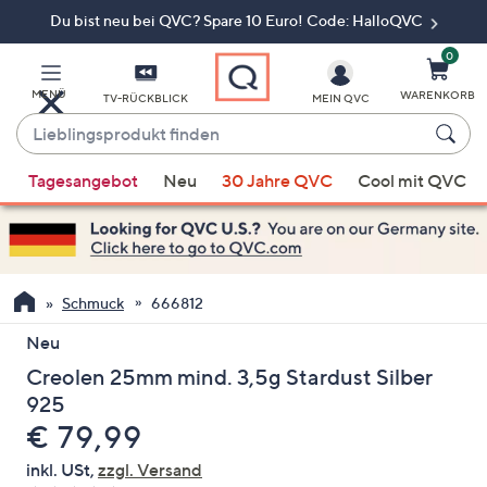
Du bist neu bei QVC? Spare 10 Euro! Code: HalloQVC
Zum
Hauptinhalt
springen
0
MENÜ
WARENKORB
TV-RÜCKBLICK
MEIN QVC
Lieblingsprodukt
finden
Wenn
Tagesangebot
Neu
30 Jahre QVC
Cool mit QVC
Vorschläge
verfügbar
sind,
verwenden
Sie
Schmuck
666812
die
Neu
Pfeiltasten
Creolen 25mm mind. 3,5g Stardust Silber
nach
oben
925
und
Gelöscht
€ 79,99
nach
inkl. USt,
zzgl. Versand
unten