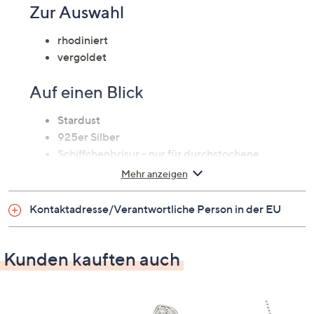
Zur Auswahl
rhodiniert
vergoldet
Auf einen Blick
Stardust
925er Silber
Schiffchenbrisur - nur für durchstochene
Ohrläppchen geeignet
Mehr anzeigen
Maße
Kontaktadresse/Verantwortliche Person in der EU
Höhe: ca. 2,5 cm
Breite: ca. 0,4 cm
Kunden kauften auch
Gewicht
mindestens 3,5 g