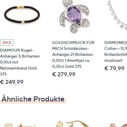
GOLDSCHMUCK FÜR
DIAMONIQ
SALE
MICH Schildkröten-
Collier = 11,
DIAMOUR Kugel-
Anhänger 21 Brillanten
Brillantschli
Anhänger 5 Brillanten
0,07ct 1 Amethyst ca.
rhodiniert
0,10ct mit
0,35ct Gold 375
€ 79,99
Nylonarmband Gold
€ 279,99
375
€ 249,99
Ähnliche Produkte