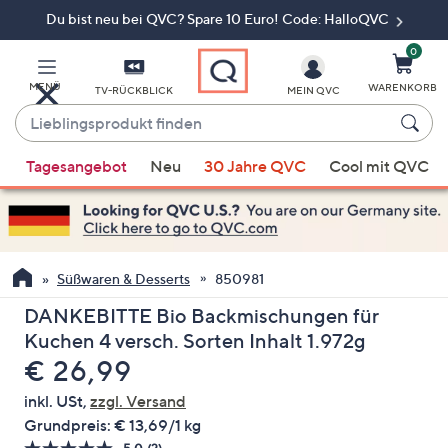
Du bist neu bei QVC? Spare 10 Euro! Code: HalloQVC
Zum
Hauptinhalt
springen
0
MENÜ
WARENKORB
TV-RÜCKBLICK
MEIN QVC
Lieblingsprodukt
finden
Wenn
Tagesangebot
Neu
30 Jahre QVC
Cool mit QVC
Vorschläge
verfügbar
sind,
verwenden
Sie
Süßwaren & Desserts
850981
die
DANKEBITTE Bio Backmischungen für
Pfeiltasten
Kuchen 4 versch. Sorten Inhalt 1.972g
nach
Gelöscht
€ 26,99
oben
und
inkl. USt,
zzgl. Versand
nach
Grundpreis:
€ 13,69/1 kg
unten