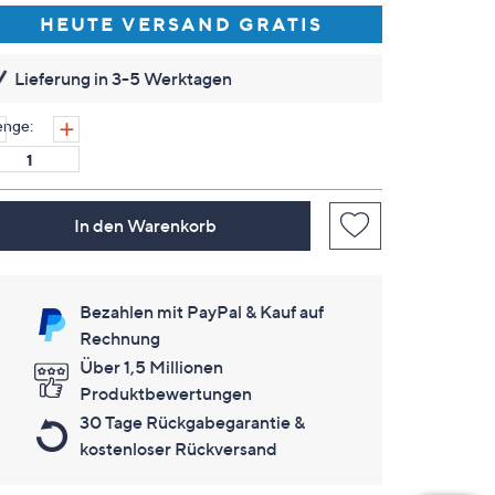
lesen.
HEUTE VERSAND GRATIS
Link
auf
derselben
Lieferung in 3-5 Werktagen
Seite.
nge:
In den Warenkorb
Bezahlen mit PayPal & Kauf auf
Rechnung
Über 1,5 Millionen
Produktbewertungen
30 Tage Rückgabegarantie &
kostenloser Rückversand