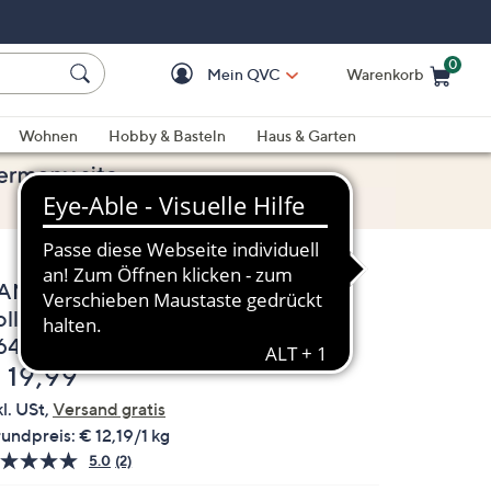
0
Mein QVC
Warenkorb
Einkaufswagen ist le
Wohnen
Hobby & Basteln
Haus & Garten
ANKEBITTE Bio Backmischungen
llkorn Set 3 versch. Sorten Inhalt
.640g
elöscht
 19,99
kl. USt,
Versand gratis
undpreis:
€ 12,19/1 kg
5.0
(2)
2
Bewertungen