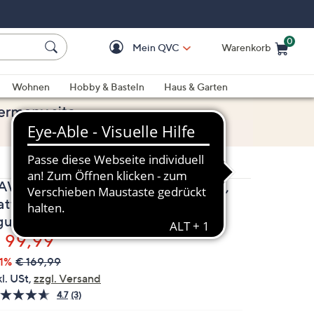
0
Mein QVC
Warenkorb
Einkaufswagen ist le
Wohnen
Hobby & Basteln
Haus & Garten
AWID by Dawid Tomaszewski Jacke,
attentaschen Velourslederimitat
igurumspielend
elöscht
 99,99
1%
€ 169,99
kl. USt,
zzgl. Versand
4.7
(3)
3
Bewertungen