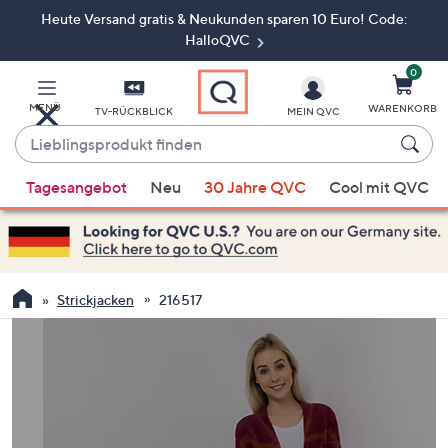
Heute Versand gratis & Neukunden sparen 10 Euro! Code:
Zum
Hauptinhalt
HalloQVC
springen
0
MENÜ
WARENKORB
TV-RÜCKBLICK
MEIN QVC
Lieblingsprodukt
finden
Wenn
Tagesangebot
Neu
30 Jahre QVC
Cool mit QVC
Vorschläge
verfügbar
sind,
verwenden
Sie
Strickjacken
216517
die
Pfeiltasten
nach
oben
und
nach