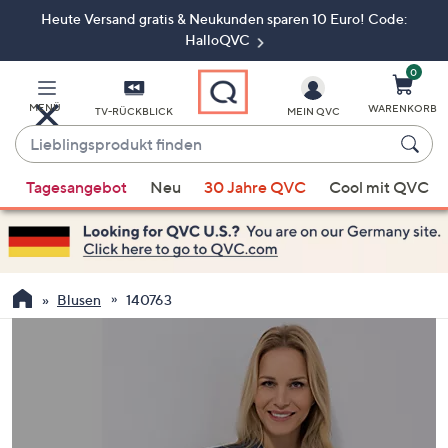
Heute Versand gratis & Neukunden sparen 10 Euro! Code:
Zum
Hauptinhalt
HalloQVC
springen
0
MENÜ
WARENKORB
TV-RÜCKBLICK
MEIN QVC
Lieblingsprodukt
finden
Wenn
Tagesangebot
Neu
30 Jahre QVC
Cool mit QVC
Vorschläge
verfügbar
sind,
verwenden
Sie
Blusen
140763
die
Pfeiltasten
nach
oben
und
nach