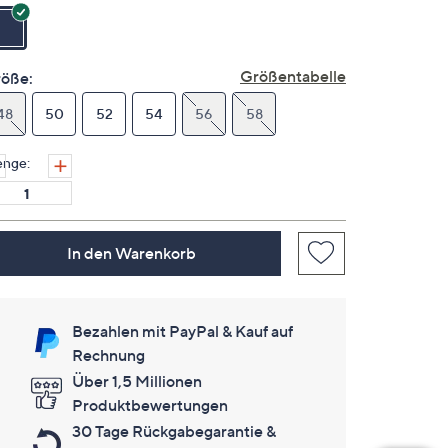
auf
derselben
Seite.
Größentabelle
öße:
48
50
52
54
56
58
nge:
In den Warenkorb
Bezahlen mit PayPal & Kauf auf
Rechnung
Über 1,5 Millionen
Produktbewertungen
30 Tage Rückgabegarantie &