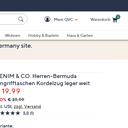
0
Mein QVC
Warenkorb
Einkaufswagen ist le
Wohnen
Hobby & Basteln
Haus & Garten
ENIM & CO. Herren-Bermuda
ingrifftaschen Kordelzug leger weit
elöscht
 19,99
50%
€ 39,99
kl. USt,
zzgl. Versand
5.0
(1)
Bewertung
lesen.
Link
riante: