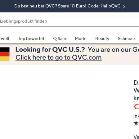
Du bist neu bei QVC? Spare 10 Euro! Code: HalloQVC
eblingsprodukt
nden
enn
rschläge
:well
Top bewertet
Q Sale
Mode
Beauty
Schmuck
rfügbar
nd,
erwenden
e
e
D
eiltasten
ach
W
ben
k
nd
G
€
ach
in
nten
der
ischen
Va