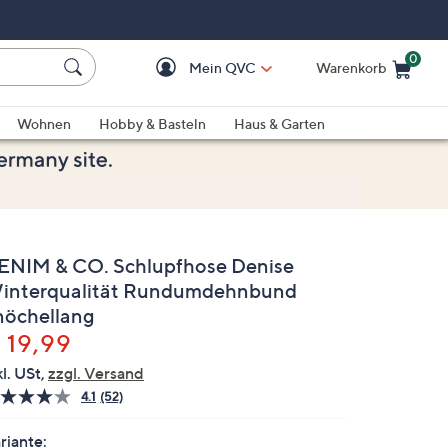
0
Mein QVC
Warenkorb
Einkaufswagen ist le
Wohnen
Hobby & Basteln
Haus & Garten
ENIM & CO. Schlupfhose Denise
interqualität Rundumdehnbund
nöchellang
elöscht
 19,99
kl. USt,
zzgl. Versand
4.1
(52)
52
Bewertungen
lesen.
riante: