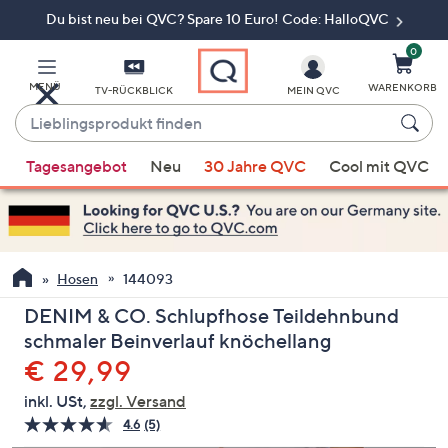
Du bist neu bei QVC? Spare 10 Euro! Code: HalloQVC
Zum
Hauptinhalt
springen
0
MENÜ
WARENKORB
TV-RÜCKBLICK
MEIN QVC
Lieblingsprodukt
finden
Wenn
Tagesangebot
Neu
30 Jahre QVC
Cool mit QVC
Vorschläge
verfügbar
sind,
verwenden
Sie
Hosen
144093
die
DENIM & CO. Schlupfhose Teildehnbund
Pfeiltasten
schmaler Beinverlauf knöchellang
nach
Gelöscht
€ 29,99
oben
und
inkl. USt,
zzgl. Versand
nach
4.6
(5)
5
unten