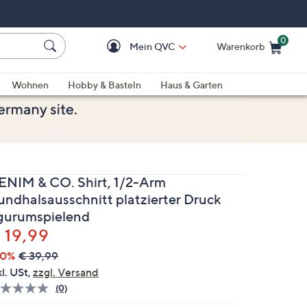
0
Mein QVC
Warenkorb
Einkaufswagen ist le
Wohnen
Hobby & Basteln
Haus & Garten
ENIM & CO. Shirt, 1/2-Arm
undhalsausschnitt platzierter Druck
igurumspielend
elöscht
 19,99
50%
€ 39,99
kl. USt,
zzgl. Versand
(0)
Bisher
gibt