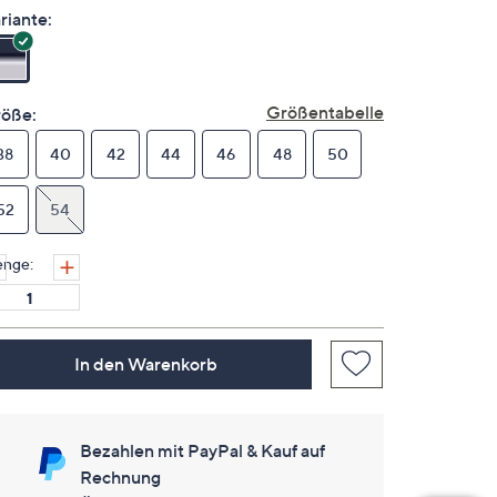
es
riante:
keine
Bewertungen
für
dieses
Produkt..
Größentabelle
öße:
Link
auf
38
40
derselben
42
44
46
48
50
Seite.
52
54
nge:
In den Warenkorb
Bezahlen mit PayPal & Kauf auf
Rechnung