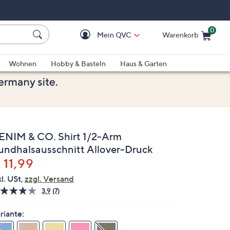
0
Mein QVC
Warenkorb
Einkaufswagen ist le
Wohnen
Hobby & Basteln
Haus & Garten
ENIM & CO. Shirt 1/2-Arm
undhalsausschnitt Allover-Druck
elöscht
 11,99
kl. USt,
zzgl. Versand
3.9
(7)
7
Bewertungen
lesen.
riante:
Link
auf