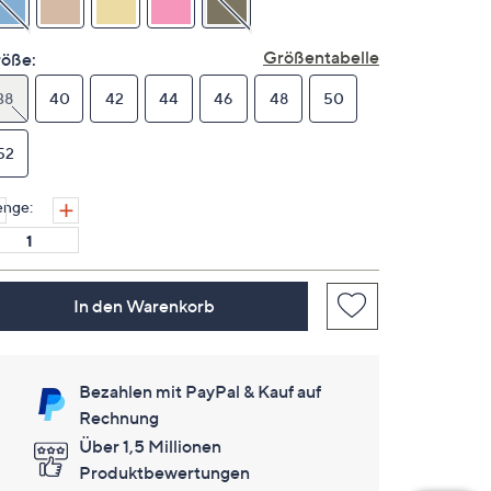
derselben
Seite.
Größentabelle
öße:
38
40
42
44
46
48
50
52
nge:
In den Warenkorb
Bezahlen mit PayPal & Kauf auf
Rechnung
Über 1,5 Millionen
Produktbewertungen