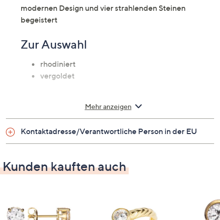
modernen Design und vier strahlenden Steinen
begeistert
Zur Auswahl
rhodiniert
vergoldet
Auf einen Blick
Mehr anzeigen
4 Diamonique-Steine (Zirkonia, Diamant-
Kontaktadresse/Verantwortliche Person in der EU
Imitation), Brillantschliff, weiß, entsprechen
zusammen ca. 3,00 Karat, Krappenfassungen
925er Silber, poliert
Kunden kauften auch
Stift mit Flügelmutter - nur für durchstochene
Ohrläppchen geeignet
Maße