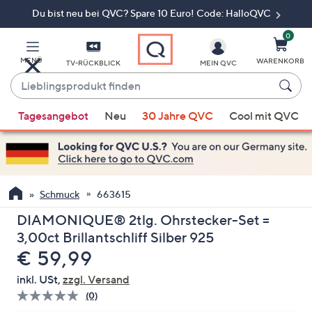
Du bist neu bei QVC? Spare 10 Euro! Code: HalloQVC
Zum
Hauptinhalt
springen
0
MENÜ
WARENKORB
TV-RÜCKBLICK
MEIN QVC
Lieblingsprodukt
finden
Wenn
Tagesangebot
Neu
30 Jahre QVC
Cool mit QVC
Vorschläge
verfügbar
sind,
verwenden
Sie
Schmuck
663615
die
DIAMONIQUE® 2tlg. Ohrstecker-Set =
Pfeiltasten
3,00ct Brillantschliff Silber 925
nach
Gelöscht
€ 59,99
oben
und
inkl. USt,
zzgl. Versand
nach
(0)
Bisher
unten