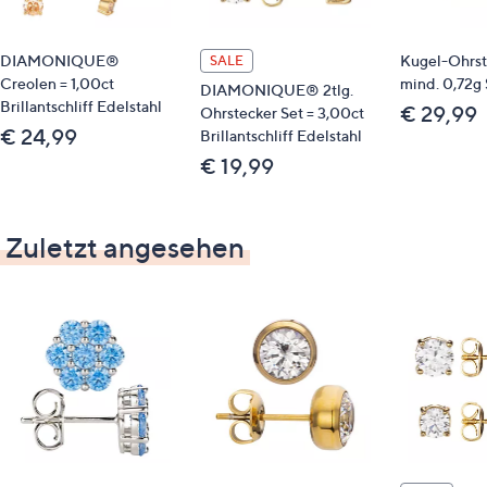
DIAMONIQUE®
Kugel-Ohrs
SALE
Creolen = 1,00ct
mind. 0,72g 
DIAMONIQUE® 2tlg.
Brillantschliff Edelstahl
€ 29,99
Ohrstecker Set = 3,00ct
€ 24,99
Brillantschliff Edelstahl
€ 19,99
Zuletzt angesehen